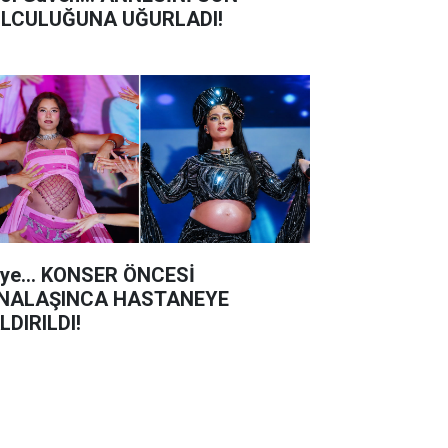
LCULUĞUNA UĞURLADI!
iye... KONSER ÖNCESİ
NALAŞINCA HASTANEYE
LDIRILDI!