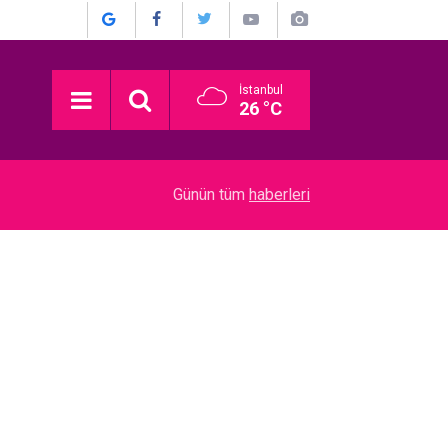
İstanbul
26 °C
04:08
Atiye... KONSER ÖNCESİ FENALAŞINCA HASTA
Günün tüm
haberleri