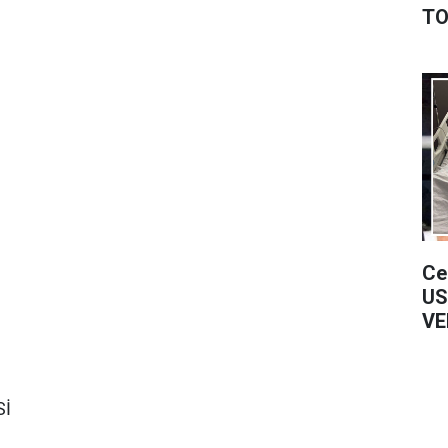
TO
Ce
US
VE
Sİ