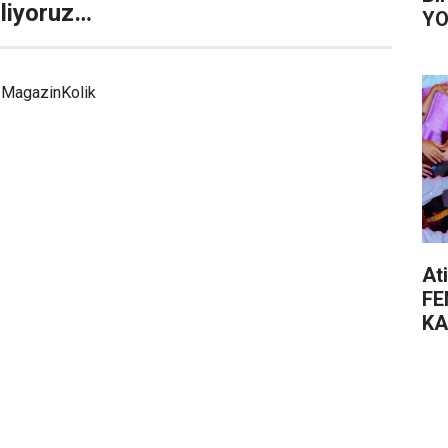
diliyoruz…
YO
MagazinKolik
At
FE
KA