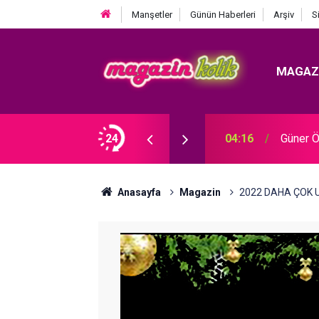
Manşetler
Günün Haberleri
Arşiv
S
MAGAZ
 YOLCULUĞUNA UĞURLADI!
24
04:16
Güner Ö
Anasayfa
Magazin
2022 DAHA ÇOK U