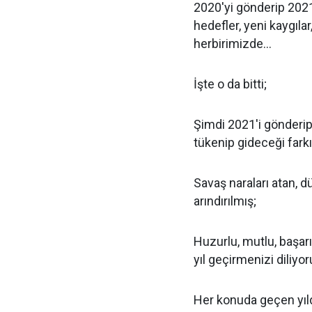
2020'yi gönderip 2021'
hedefler, yeni kaygılar
herbirimizde…
İşte o da bitti;
Şimdi 2021'i gönderip 2
tükenip gideceği farkın
Savaş naraları atan, 
arındırılmış;
Huzurlu, mutlu, başarılı
yıl geçirmenizi diliyor
Her konuda geçen yıld