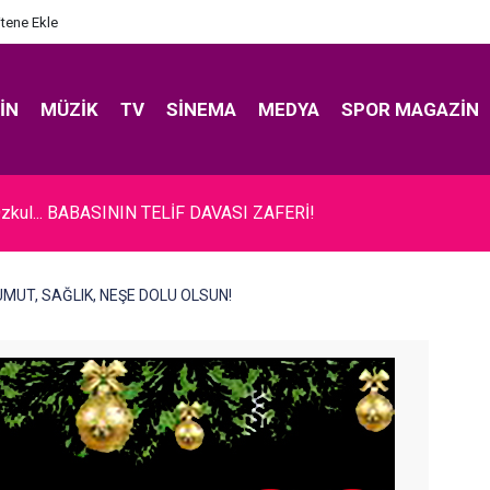
itene Ekle
IN
MÜZIK
TV
SINEMA
MEDYA
SPOR MAGAZIN
zkul... BABASININ TELİF DAVASI ZAFERİ!
MUT, SAĞLIK, NEŞE DOLU OLSUN!