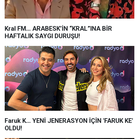
Kral FM… ARABESK’İN “KRAL”INA BİR
HAFTALIK SAYGI DURUŞU!
Faruk K... YENİ JENERASYON İÇİN 'FARUK KE'
OLDU!