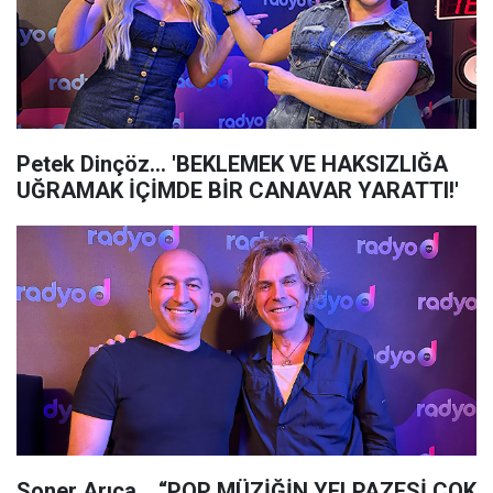
Petek Dinçöz... 'BEKLEMEK VE HAKSIZLIĞA
UĞRAMAK İÇİMDE BİR CANAVAR YARATTI!'
Soner Arıca... “POP MÜZİĞİN YELPAZESİ ÇOK