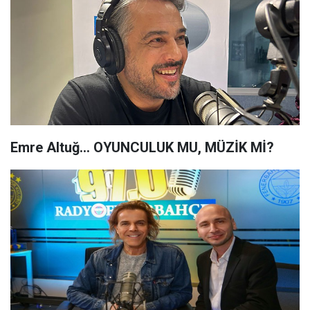
Emre Altuğ... OYUNCULUK MU, MÜZİK Mİ?