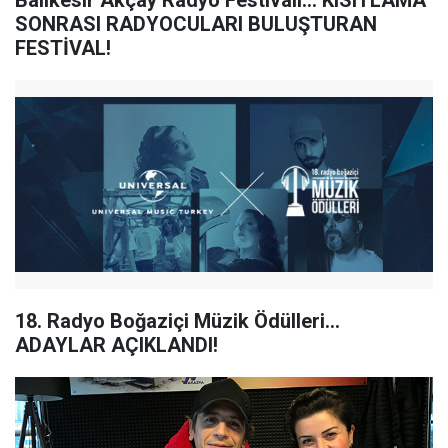
Balıkesir Akçay Radyo Festivali... KISITLAMA
SONRASI RADYOCULARI BULUŞTURAN
FESTİVAL!
18. Radyo Boğaziçi Müzik Ödülleri...
ADAYLAR AÇIKLANDI!