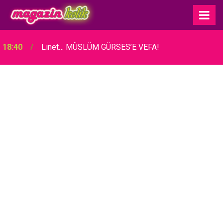
18:40
Linet… MÜSLÜM GÜRSES’E VEFA!