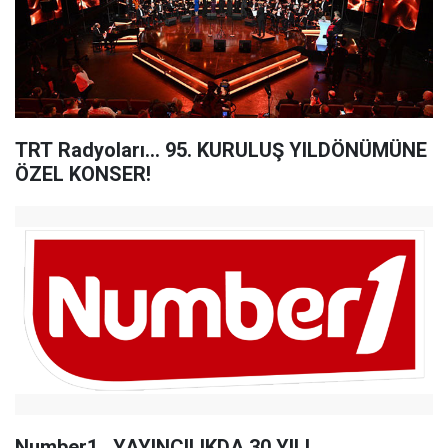
TRT Radyoları... 95. KURULUŞ YILDÖNÜMÜNE
ÖZEL KONSER!
Number1...YAYINCILIKDA 30 YIL!