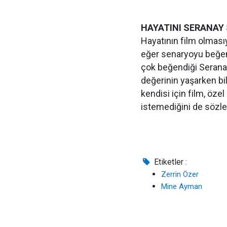
HAYATINI SERANAY 
Hayatının film olmasıyl
eğer senaryoyu beğen
çok beğendiği Seranay
değerinin yaşarken bi
kendisi için film, özel
istemediğini de sözle
Etiketler :
Zerrin Özer
Mine Ayman