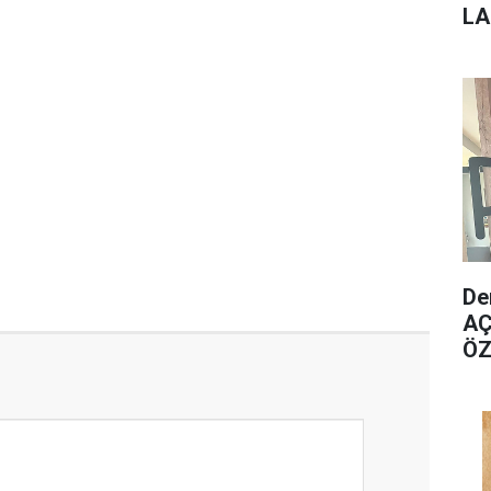
L
BA
De
AÇ
ÖZ