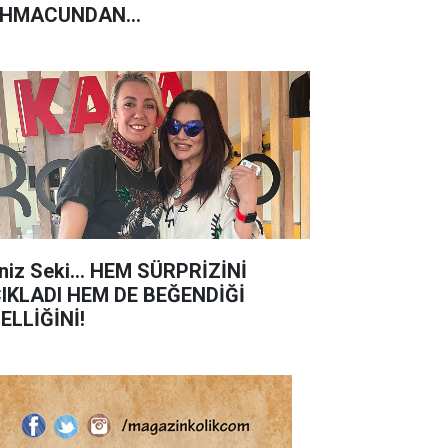
AHMACUNDAN
HSEDİLMEYECEK!'
niz Seki… HEM SÜRPRİZİNİ
IKLADI HEM DE BEĞENDİĞİ
ELLİĞİNİ!