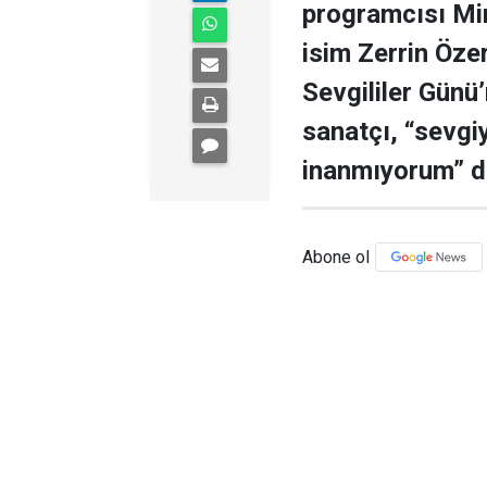
programcısı Mi
isim Zerrin Özer 
Sevgililer Günü
sanatçı, “sevgi
inanmıyorum” d
Abone ol