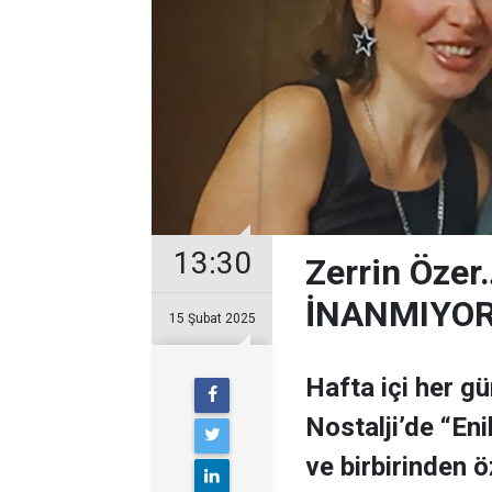
13:30
Zerrin Öze
İNANMIYO
15 Şubat 2025
Hafta içi her g
Nostalji’de “En
ve birbirinden ö