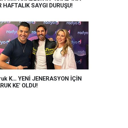
R HAFTALIK SAYGI DURUŞU!
ruk K... YENİ JENERASYON İÇİN
ARUK KE' OLDU!