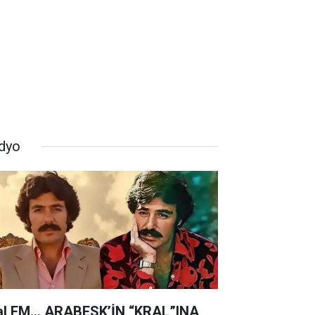
dyo
al FM… ARABESK’İN “KRAL”INA