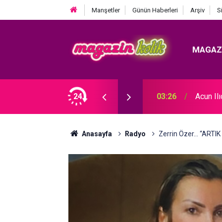
Manşetler
Günün Haberleri
Arşiv
S
MAGAZ
 KRİZ BÜYÜYOR! BABAYA ZİNA SUÇLAMASI!
24
03:26
Acun Il
Anasayfa
Radyo
Zerrin Özer… “ART