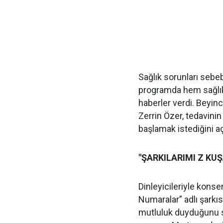
Sağlık sorunları sebeb
programda hem sağlık 
haberler verdi. Beyi
Zerrin Özer, tedavinin 
başlamak istediğini aç
"ŞARKILARIMI Z KUŞ
Dinleyicileriyle kons
Numaralar” adlı şarkı
mutluluk duyduğunu sö