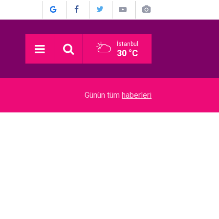
İstanbul
30 °C
03:16
Devrim Özkan... ACI GÜNÜ! HABERİ BASIN TO
Günün tüm
haberleri