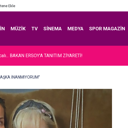
itene Ekle
IN
MÜZIK
TV
SINEMA
MEDYA
SPOR MAGAZIN
ıcalı... BAKAN ERSOY'A TANITIM ZİYARETİ!
IK AŞKA İNANMIYORUM”