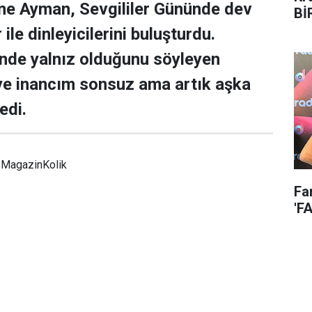
ne Ayman, Sevgililer Gününde dev
Bİ
ile dinleyicilerini buluşturdu.
’nde yalnız olduğunu söyleyen
ye inancım sonsuz ama artık aşka
edi.
MagazinKolik
Fa
'F