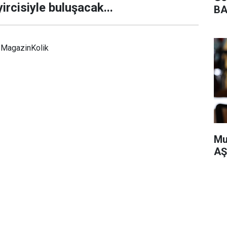
rcisiyle buluşacak...
BA
MagazinKolik
Mu
AŞ