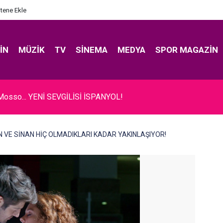
itene Ekle
IN
MÜZIK
TV
SINEMA
MEDYA
SPOR MAGAZIN
Mosso... YENİ SEVGİLİSİ İSPANYOL!
İSAN VE SİNAN HİÇ OLMADIKLARI KADAR YAKINLAŞIYOR!