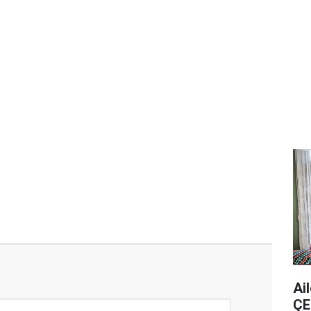
Ai
ÇE