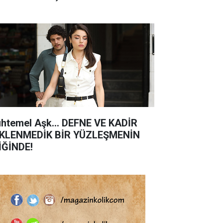
htemel Aşk... DEFNE VE KADİR
KLENMEDİK BİR YÜZLEŞMENİN
İĞİNDE!