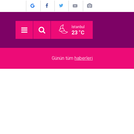
İstanbul
23 °C
20:24
“Dedemin Evi”… SIRBİSTAN’DAN EN İYİ YABAN
Günün tüm
haberleri