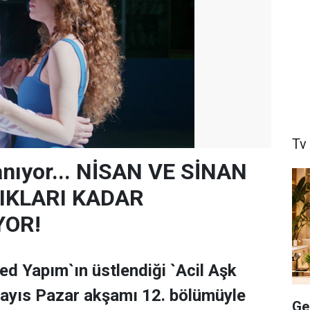
Tv
anıyor... NİSAN VE SİNAN
IKLARI KADAR
YOR!
ed Yapım`ın üstlendiği `Acil Aşk
Mayıs Pazar akşamı 12. bölümüyle
Ge