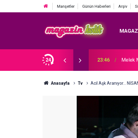
Manşetler
Günün Haberleri
Arşiv
S
MAGAZ
DI! TAZMİNATI FAİZİYLE BİRLİKTE ALACAK.
24
23:46
Melek 
Anasayfa
Tv
Acil Aşk Aranıyor... N