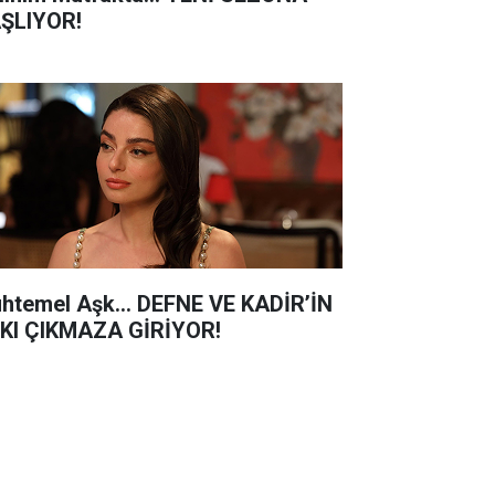
ŞLIYOR!
htemel Aşk... DEFNE VE KADİR’İN
KI ÇIKMAZA GİRİYOR!