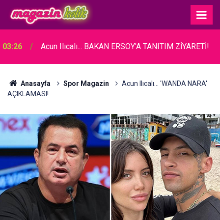
03:26
Acun Ilıcalı... BAKAN ERSOY'A TANITIM ZİYARETİ!
Anasayfa
Spor Magazin
Acun Ilıcalı... 'WANDA NARA'
AÇIKLAMASI!