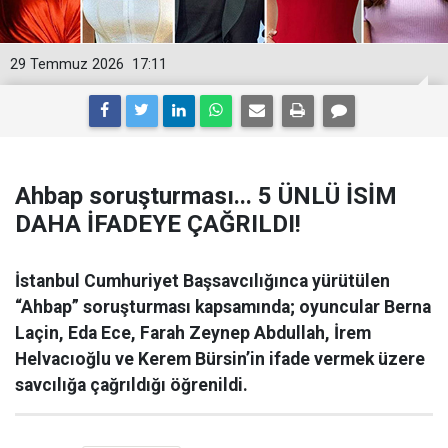
29 Temmuz 2026
17:11
Ahbap soruşturması... 5 ÜNLÜ İSİM
DAHA İFADEYE ÇAĞRILDI!
İstanbul Cumhuriyet Başsavcılığınca yürütülen
“Ahbap” soruşturması kapsamında; oyuncular Berna
Laçin, Eda Ece, Farah Zeynep Abdullah, İrem
Helvacıoğlu ve Kerem Bürsin’in ifade vermek üzere
savcılığa çağrıldığı öğrenildi.