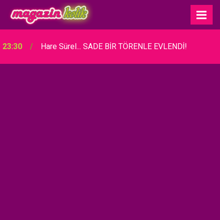
23:30
Hare Sürel... SADE BİR TÖRENLE EVLENDİ!