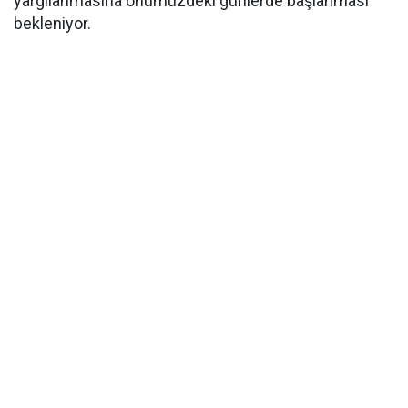
yargılanmasına önümüzdeki günlerde başlanması
bekleniyor.