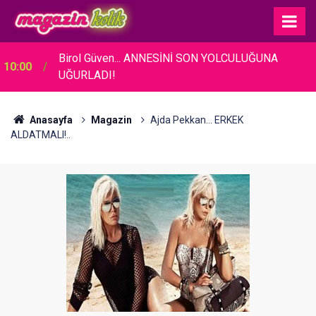
04:16
Güner Özkul... BABASININ TELİF DAVASI ZAFERİ!
Anasayfa
Magazin
Ajda Pekkan... ERKEK
ALDATMALI!..