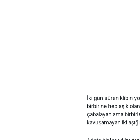
İki gün süren klibin 
birbirine hep aşık ola
çabalayan ama birbirle
kavuşamayan iki aşığın