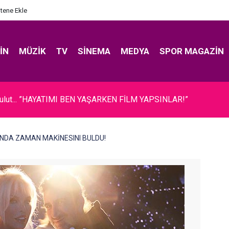
itene Ekle
IN
MÜZIK
TV
SINEMA
MEDYA
SPOR MAGAZIN
Bulut... ”HAYATIMI BEN YAŞARKEN FİLM YAPSINLAR!”
NUNDA ZAMAN MAKİNESINI BULDU!