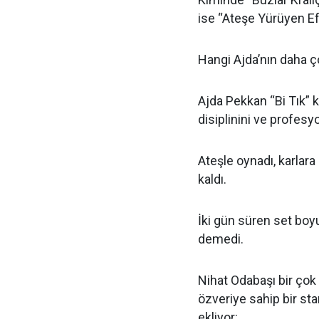
ise “Ateşe Yürüyen E
Hangi Ajda’nın daha 
Ajda Pekkan “Bi Tık” k
disiplinini ve profesy
Ateşle oynadı, karlara 
kaldı.
İki gün süren set bo
demedi.
Nihat Odabaşı bir çok
özveriye sahip bir st
ekliyor: