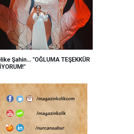
like Şahin... "OĞLUMA TEŞEKKÜR
İYORUM!"