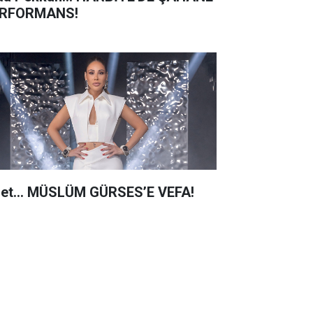
RFORMANS!
net… MÜSLÜM GÜRSES’E VEFA!