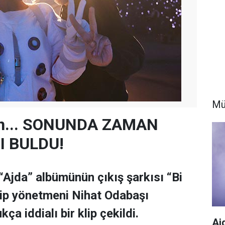
Mü
an... SONUNDA ZAMAN
I BULDU!
“Ajda” albümünün çıkış şarkısı “Bi
klip yönetmeni Nihat Odabaşı
ça iddialı bir klip çekildi.
Aj