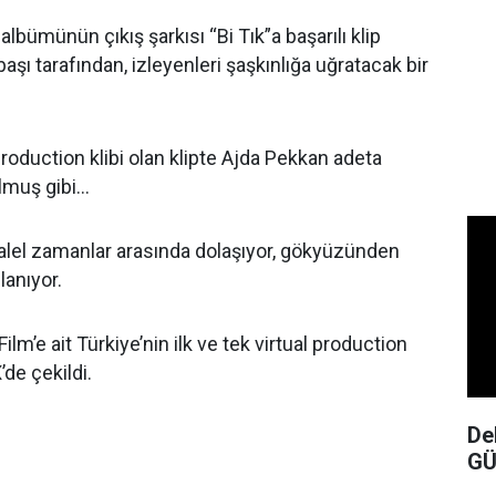
albümünün çıkış şarkısı “Bi Tık”a başarılı klip
şı tarafından, izleyenleri şaşkınlığa uğratacak bir
 production klibi olan klipte Ajda Pekkan adeta
muş gibi...
aralel zamanlar arasında dolaşıyor, gökyüzünden
nlanıyor.
m’e ait Türkiye’nin ilk ve tek virtual production
de çekildi.
De
GÜ