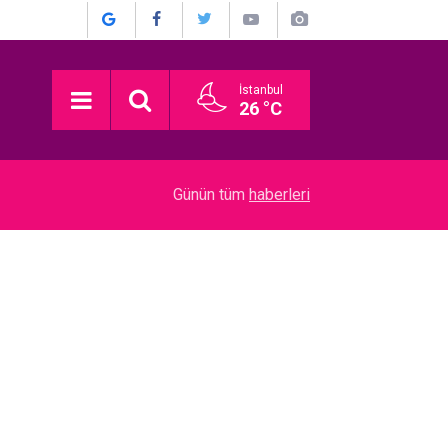
İstanbul
26 °C
18:00
Münir Özkul... KIZININ AÇTIĞI TELİF DAVASIN
Günün tüm
haberleri