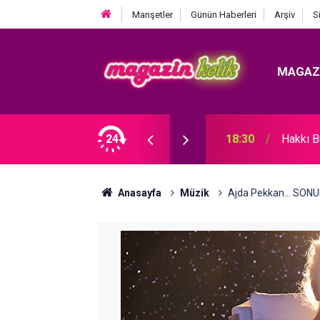
Manşetler
Günün Haberleri
Arşiv
S
MAGAZ
MİZİN 5 GÜZEL KADINI!
24
18:30
Hakkı 
Anasayfa
Müzik
Ajda Pekkan... SO