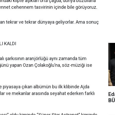
ındaki klipte aşıkları orta çağda, dünya buzullarla
 cennet cehennem tasvirinin içinde bile görüyoruz.
n tekrar ve tekrar dünyaya geliyorlar. Ama sonuç
LI KALDI
ialı şarkısının aranjörlüğü aynı zamanda tüm
ünü yapan Ozan Çolakoğlu’na, söz-müziği ise
 piyasaya çıkan albümün bu ilk klibinde Ajda
ar ve mekanlar arasında seyahat ederken farklı
Ed
BÜ
çesi” oldu kiminde “Süper Star Astronot” kiminde