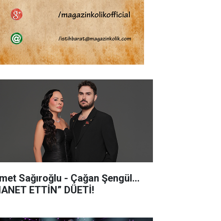
met Sağıroğlu - Çağan Şengül...
HANET ETTİN” DÜETİ!