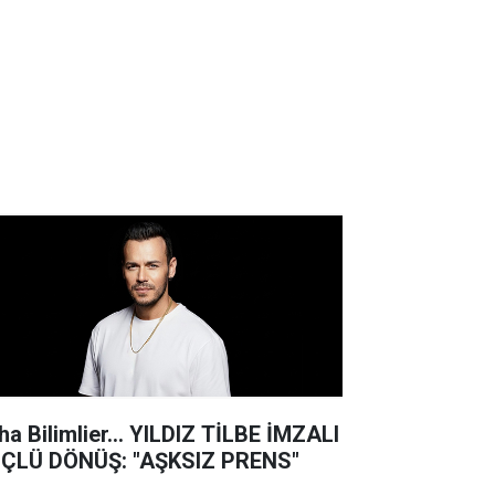
ha Bilimlier... YILDIZ TİLBE İMZALI
ÇLÜ DÖNÜŞ: "AŞKSIZ PRENS"