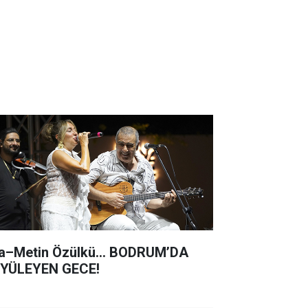
a–Metin Özülkü... BODRUM’DA
YÜLEYEN GECE!