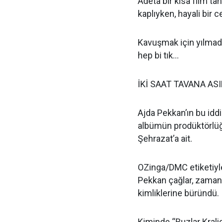
Adeta bir kısa film tan
kaplıyken, hayali bir
Kavuşmak için yılmada
hep bi tık…
İKİ SAAT TAVANA ASI
Ajda Pekkan’ın bu idd
albümün prodüktörlüğ
Şehrazat’a ait.
OZinga/DMC etiketiyle
Pekkan çağlar, zamanl
kimliklerine büründü.
Kiminde “Buzlar Krali