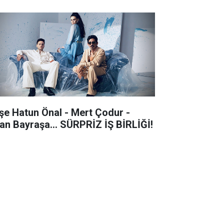
şe Hatun Önal - Mert Çodur -
an Bayraşa... SÜRPRİZ İŞ BİRLİĞİ!