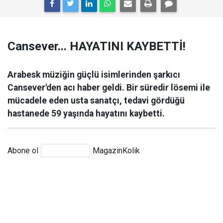
Cansever... HAYATINI KAYBETTİ!
Arabesk müziğin güçlü isimlerinden şarkıcı
Cansever'den acı haber geldi. Bir süredir lösemi ile
mücadele eden usta sanatçı, tedavi gördüğü
hastanede 59 yaşında hayatını kaybetti.
Abone ol
MagazinKolik