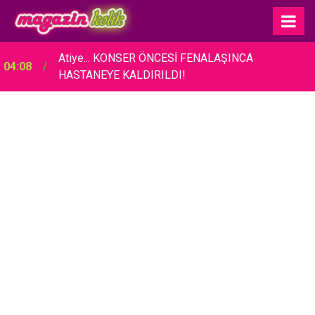
Rihanna… 10 YIL SONRA YENİ ALBÜM İÇİN
04:01
STÜDYOYA GİRDİ