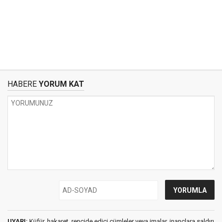
HABERE
YORUM KAT
UYARI:
Küfür, hakaret, rencide edici cümleler veya imalar, inançlara saldırı