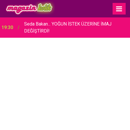
Seda Bakan... YOĞUN İSTEK ÜZERİNE İMAJ
19:30
DEĞİŞTİRDİ!