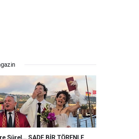
gazin
re Sürel... SADE BİR TÖRENLE