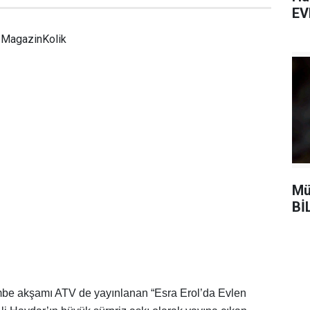
EV
MagazinKolik
Mü
Bİ
mbe akşamı ATV de yayınlanan “Esra Erol’da Evlen