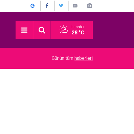
İstanbul
28 °C
22:52
Münir Özkul... İŞTE HİÇ KİMSENİN BİLMEDİĞİ 
Günün tüm
haberleri