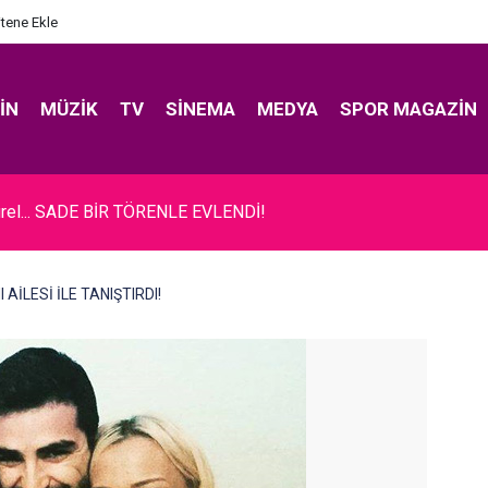
itene Ekle
IN
MÜZIK
TV
SINEMA
MEDYA
SPOR MAGAZIN
rel... SADE BİR TÖRENLE EVLENDİ!
NI AİLESİ İLE TANIŞTIRDI!