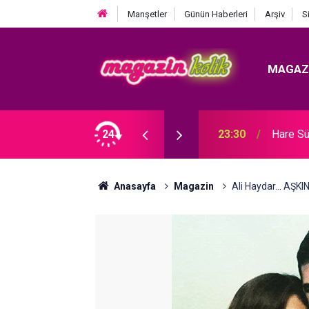
Manşetler
Günün Haberleri
Arşiv
S
MAGAZ
Ozan Bayraşa... SÜRPRİZ İŞ BİRLİĞİ!
24
23:30
Hare Sü
Anasayfa
Magazin
Ali Haydar... AŞKI