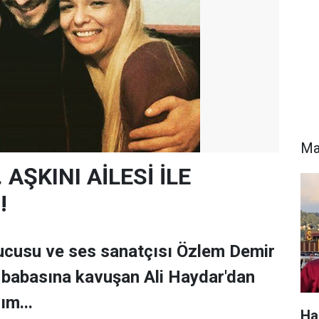
Ma
. AŞKINI AİLESİ İLE
!
ucusu ve ses sanatçısı Özlem Demir
da babasına kavuşan Ali Haydar'dan
dım...
Ha