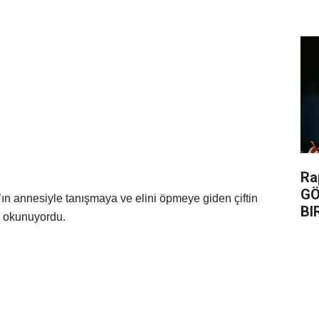
Ra
GÖ
ın annesiyle tanışmaya ve elini öpmeye giden çiftin
BI
n okunuyordu.