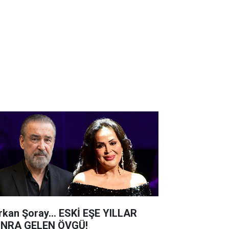
rkan Şoray... ESKİ EŞE YILLAR
NRA GELEN ÖVGÜ!