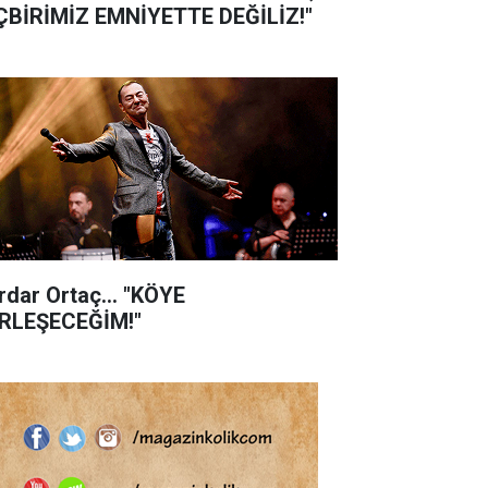
ÇBİRİMİZ EMNİYETTE DEĞİLİZ!"
rdar Ortaç... "KÖYE
RLEŞECEĞİM!"