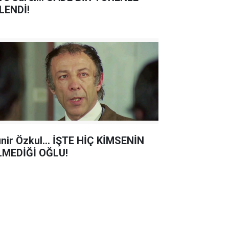
LENDİ!
nir Özkul... İŞTE HİÇ KİMSENİN
LMEDİĞİ OĞLU!