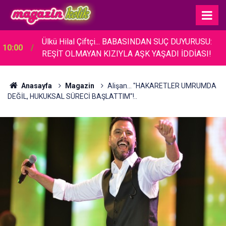
Ülkü Hilal Çiftçi... BABASINDAN SUÇ DUYURUSU:
10:00
REŞİT OLMAYAN KIZIYLA AŞK YAŞADI İDDİASI!
Anasayfa
Magazin
Alişan... "HAKARETLER UMRUMDA
DEĞİL, HUKUKSAL SÜRECİ BAŞLATTIM"!..