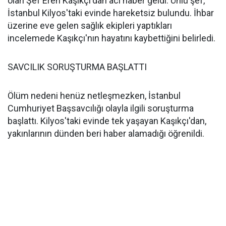
olan Şef Eren Kaşıkçı'dan acı haber geldi. Ünlü şef,
İstanbul Kilyos'taki evinde hareketsiz bulundu. İhbar
üzerine eve gelen sağlık ekipleri yaptıkları
incelemede Kaşıkçı'nın hayatını kaybettiğini belirledi.
SAVCILIK SORUŞTURMA BAŞLATTI
Ölüm nedeni henüz netleşmezken, İstanbul
Cumhuriyet Başsavcılığı olayla ilgili soruşturma
başlattı. Kilyos'taki evinde tek yaşayan Kaşıkçı'dan,
yakınlarının dünden beri haber alamadığı öğrenildi.