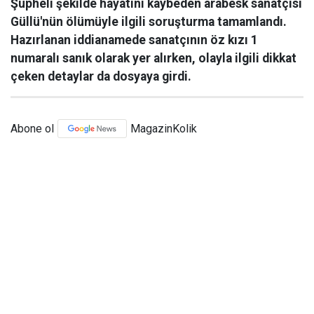
Şüpheli şekilde hayatını kaybeden arabesk sanatçısı
Güllü'nün ölümüyle ilgili soruşturma tamamlandı.
Hazırlanan iddianamede sanatçının öz kızı 1
numaralı sanık olarak yer alırken, olayla ilgili dikkat
çeken detaylar da dosyaya girdi.
Abone ol
MagazinKolik