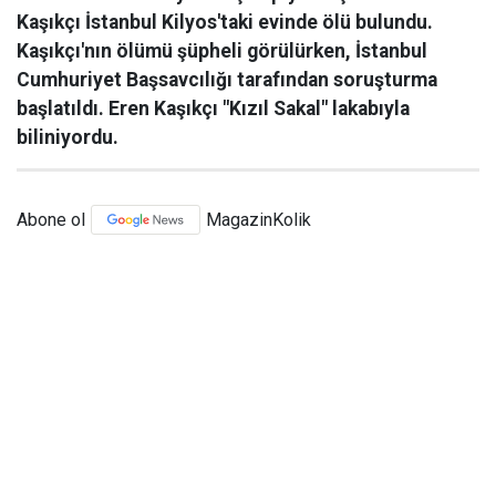
Kaşıkçı İstanbul Kilyos'taki evinde ölü bulundu.
Kaşıkçı'nın ölümü şüpheli görülürken, İstanbul
Cumhuriyet Başsavcılığı tarafından soruşturma
başlatıldı. Eren Kaşıkçı "Kızıl Sakal" lakabıyla
biliniyordu.
Abone ol
MagazinKolik