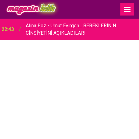
Alina Boz - Umut Evirgen... BEBEKLERİNİN
22:43
CİNSİYETİNİ AÇIKLADILAR!