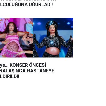
LCULUĞUNA UĞURLADI!
iye... KONSER ÖNCESİ
NALAŞINCA HASTANEYE
LDIRILDI!