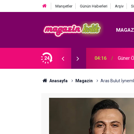
Manşetler
Günün Haberleri
Arşiv
S
MAGAZ
 YOLCULUĞUNA UĞURLADI!
24
04:16
Güner Ö
Anasayfa
Magazin
Aras Bulut İyneml