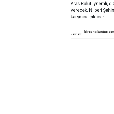
Aras Bulut İynemli, d
verecek. Nilperi Şahi
karşısına çıkacak.
birsenaltuntas.c
Kaynak: