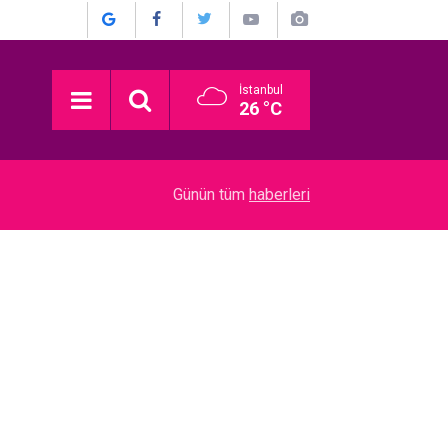
İstanbul
26 °C
04:08
Atiye... KONSER ÖNCESİ FENALAŞINCA HASTA
Günün tüm
haberleri