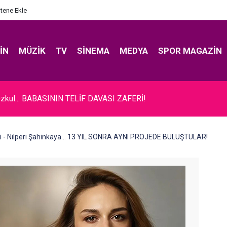
itene Ekle
IN
MÜZIK
TV
SINEMA
MEDYA
SPOR MAGAZIN
zkul... BABASININ TELİF DAVASI ZAFERİ!
i - Nilperi Şahinkaya... 13 YIL SONRA AYNI PROJEDE BULUŞTULAR!