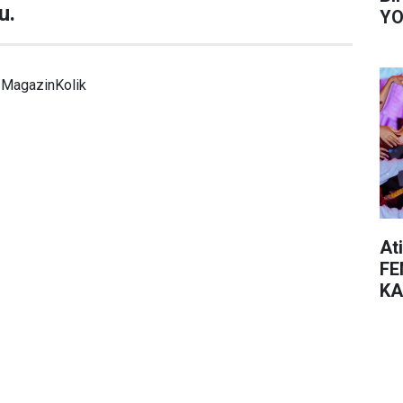
u.
YO
MagazinKolik
At
FE
KA