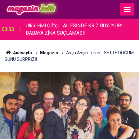
03:26
Acun Ilıcalı... BAKAN ERSOY'A TANITIM ZİYARETİ!
Anasayfa
Magazin
Ayça Ayşin Turan... SETTE DOĞUM
GÜNÜ SÜRPRİZİ!