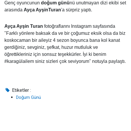
Genç oyuncunun
doğum günü
nü unutmayan dizi ekibi set
arasında
Ayça AyşinTuran
'a sürpriz yaptı.
Ayça Ayşin Turan
fotoğraflarını Instagram sayfasında
"Farklı yönlere baksak da ve bir çoğumuz eksik olsa da biz
koskocaman bir aileyiz️ 4 sezon boyunca bana kol kanat
gerdiğiniz, sevginiz, şefkat, huzur mutluluk ve
öğrettikleriniz için sonsuz teşekkürler. İyi ki benim
#karagülailem siniz sizleri çok seviyorum" notuyla paylaştı.
Etiketler :
Doğum Günü