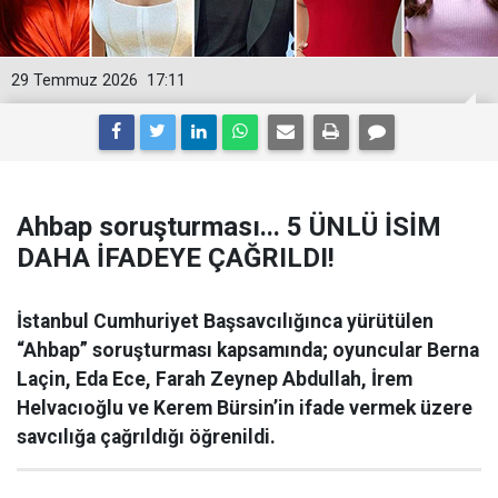
29 Temmuz 2026
17:11
Ahbap soruşturması... 5 ÜNLÜ İSİM
DAHA İFADEYE ÇAĞRILDI!
İstanbul Cumhuriyet Başsavcılığınca yürütülen
“Ahbap” soruşturması kapsamında; oyuncular Berna
Laçin, Eda Ece, Farah Zeynep Abdullah, İrem
Helvacıoğlu ve Kerem Bürsin’in ifade vermek üzere
savcılığa çağrıldığı öğrenildi.