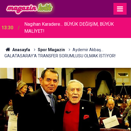
Nagihan Karadere... BÜYÜK DEĞİŞİM, BÜYÜK
13:30
MALİYET!
Anasayfa
Spor Magazin
Aydemir Akbaş…
GALATASARAY'A TRANSFER SORUMLUSU OLMAK İSTİYOR!