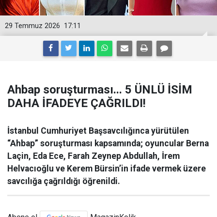
29 Temmuz 2026
17:11
Ahbap soruşturması... 5 ÜNLÜ İSİM
DAHA İFADEYE ÇAĞRILDI!
İstanbul Cumhuriyet Başsavcılığınca yürütülen
“Ahbap” soruşturması kapsamında; oyuncular Berna
Laçin, Eda Ece, Farah Zeynep Abdullah, İrem
Helvacıoğlu ve Kerem Bürsin’in ifade vermek üzere
savcılığa çağrıldığı öğrenildi.