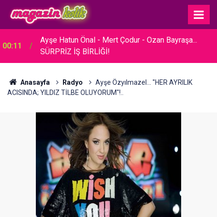
23:30
Hare Sürel... SADE BİR TÖRENLE EVLENDİ!
Anasayfa
Radyo
Ayşe Özyılmazel... "HER AYRILIK
ACISINDA; YILDIZ TİLBE OLUYORUM"!..