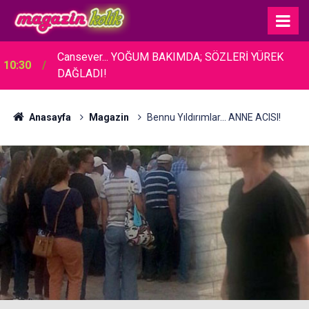
Ülkü Hilal Çiftçi... BABASINDAN SUÇ DUYURUSU:
10:00
REŞİT OLMAYAN KIZIYLA AŞK YAŞADI İDDİASI!
Anasayfa
Magazin
Bennu Yıldırımlar... ANNE ACISI!