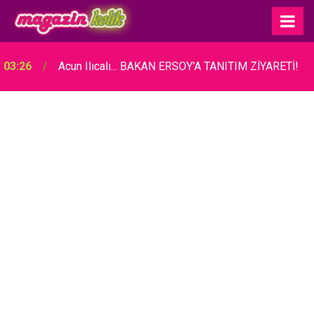
03:26
Acun Ilıcalı... BAKAN ERSOY'A TANITIM ZİYARETİ!