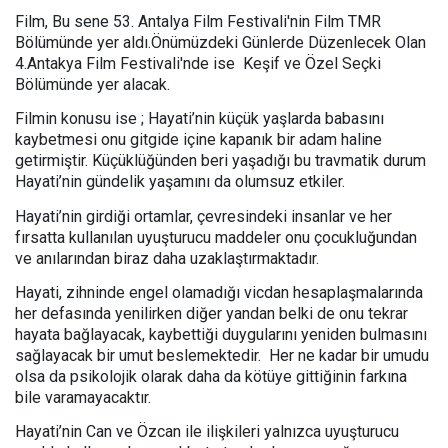
Film, Bu sene 53. Antalya Film Festivali'nin Film TMR
Bölümünde yer aldı.Önümüzdeki Günlerde Düzenlecek Olan
4.Antakya Film Festivali'nde ise Keşif ve Özel Seçki
Bölümünde yer alacak.
Filmin konusu ise ; Hayati’nin küçük yaşlarda babasını
kaybetmesi onu gitgide içine kapanık bir adam haline
getirmiştir. Küçüklüğünden beri yaşadığı bu travmatik durum
Hayati’nin gündelik yaşamını da olumsuz etkiler.
Hayati’nin girdiği ortamlar, çevresindeki insanlar ve her
fırsatta kullanılan uyuşturucu maddeler onu çocukluğundan
ve anılarından biraz daha uzaklaştırmaktadır.
Hayati, zihninde engel olamadığı vicdan hesaplaşmalarında
her defasında yenilirken diğer yandan belki de onu tekrar
hayata bağlayacak, kaybettiği duygularını yeniden bulmasını
sağlayacak bir umut beslemektedir. Her ne kadar bir umudu
olsa da psikolojik olarak daha da kötüye gittiğinin farkına
bile varamayacaktır.
Hayati’nin Can ve Özcan ile ilişkileri yalnızca uyuşturucu