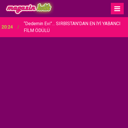
“Dedemin Evi”… SIRBİSTAN’DAN EN İYİ YABANCI
20:24
FİLM ÖDÜLÜ