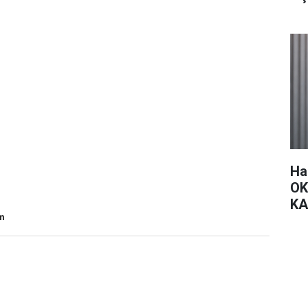
Ha
OK
KA
om