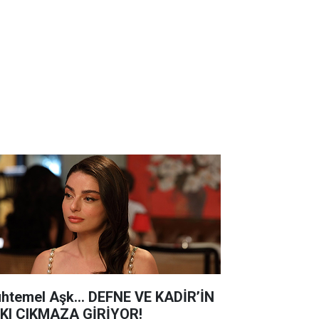
htemel Aşk... DEFNE VE KADİR’İN
KI ÇIKMAZA GİRİYOR!