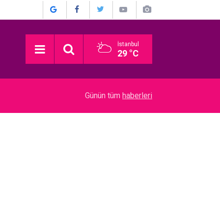
İstanbul
29 °C
03:16
Devrim Özkan... ACI GÜNÜ! HABERİ BASIN TO
Günün tüm
haberleri