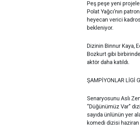
Peş peşe yeni projele
Polat Yağcı’nın patro
heyecan verici kadros
bekleniyor.
Dizinin Binnur Kaya,
Bozkurt gibi birbirind
aktör daha katıldı.
ŞAMPİYONLAR LİGİ G
Senaryosunu Aslı Zen
“Düğünümüz Var” dizis
sayıda ünlünün yer al
komedi dizisi haziran