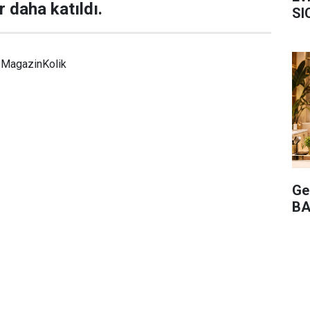
r daha katıldı.
SI
MagazinKolik
Ge
BA