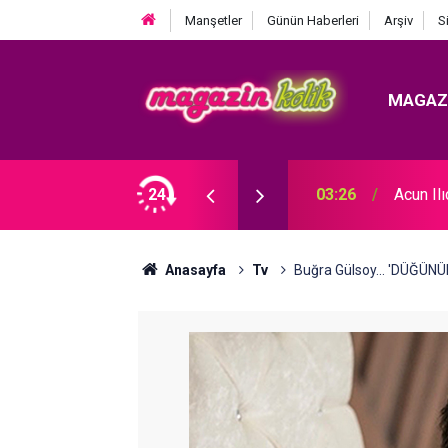
Manşetler
Günün Haberleri
Arşiv
S
MAGAZ
 KRİZ BÜYÜYOR! BABAYA ZİNA SUÇLAMASI!
24
03:26
Acun Il
Anasayfa
Tv
Buğra Gülsoy... 'DÜĞÜN