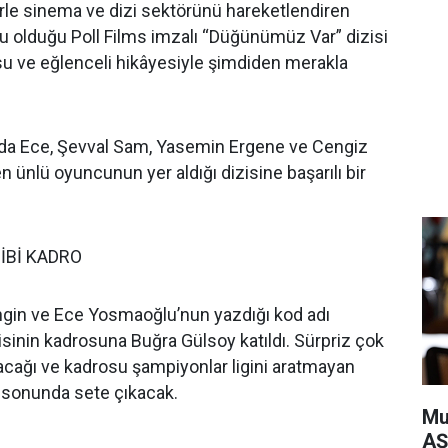
rle sinema ve dizi sektörünü hareketlendiren
nu olduğu Poll Films imzalı “Düğünümüz Var” dizisi
u ve eğlenceli hikâyesiyle şimdiden merakla
 Eda Ece, Şevval Sam, Yasemin Ergene ve Cengiz
en ünlü oyuncunun yer aldığı dizisine başarılı bir
İBİ KADRO
gin ve Ece Yosmaoğlu’nun yazdığı kod adı
inin kadrosuna Buğra Gülsoy katıldı. Sürpriz çok
acağı ve kadrosu şampiyonlar ligini aratmayan
 sonunda sete çıkacak.
Mu
AŞ