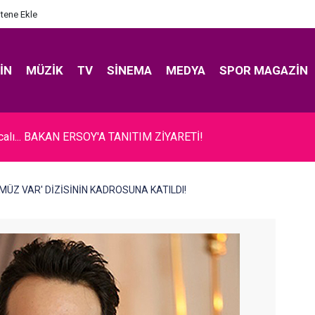
itene Ekle
IN
MÜZIK
TV
SINEMA
MEDYA
SPOR MAGAZIN
ıcalı... BAKAN ERSOY'A TANITIM ZİYARETİ!
ÜMÜZ VAR' DİZİSİNİN KADROSUNA KATILDI!