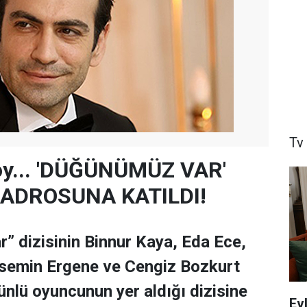
Tv
oy... 'DÜĞÜNÜMÜZ VAR'
KADROSUNA KATILDI!
 dizisinin Binnur Kaya, Eda Ece,
semin Ergene ve Cengiz Bozkurt
 ünlü oyuncunun yer aldığı dizisine
Ev