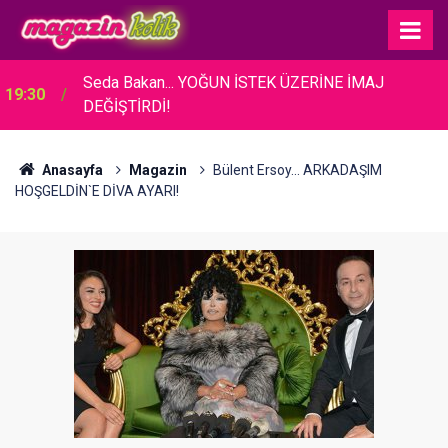
Seda Bakan... YOĞUN İSTEK ÜZERİNE İMAJ
19:30
DEĞİŞTİRDİ!
Anasayfa
Magazin
Bülent Ersoy... ARKADAŞIM
HOŞGELDİN`E DİVA AYARI!