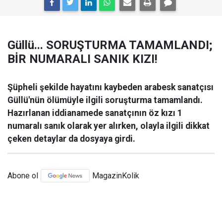
Güllü... SORUŞTURMA TAMAMLANDI;
BİR NUMARALI SANIK KIZI!
Şüpheli şekilde hayatını kaybeden arabesk sanatçısı
Güllü'nün ölümüyle ilgili soruşturma tamamlandı.
Hazırlanan iddianamede sanatçının öz kızı 1
numaralı sanık olarak yer alırken, olayla ilgili dikkat
çeken detaylar da dosyaya girdi.
Abone ol
MagazinKolik