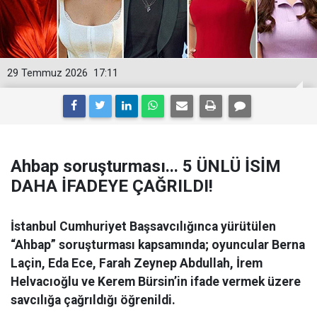
29 Temmuz 2026
17:11
Ahbap soruşturması... 5 ÜNLÜ İSİM
DAHA İFADEYE ÇAĞRILDI!
İstanbul Cumhuriyet Başsavcılığınca yürütülen
“Ahbap” soruşturması kapsamında; oyuncular Berna
Laçin, Eda Ece, Farah Zeynep Abdullah, İrem
Helvacıoğlu ve Kerem Bürsin’in ifade vermek üzere
savcılığa çağrıldığı öğrenildi.