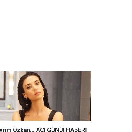
vrim Özkan... ACI GÜNÜ! HABERİ