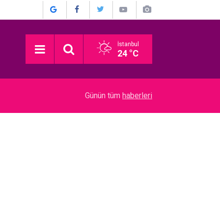
İstanbul
24 °C
03:16
Devrim Özkan... ACI GÜNÜ! HABERİ BASIN TO
Günün tüm
haberleri