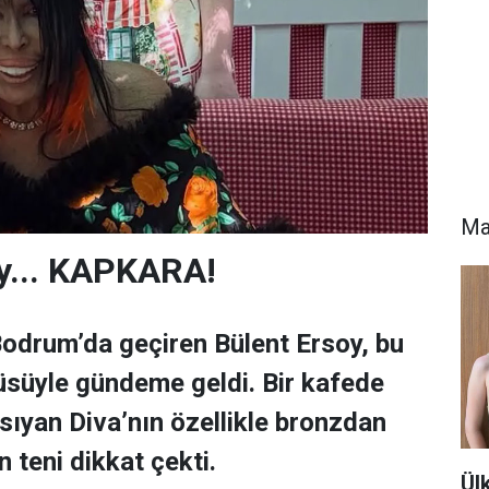
Ma
y... KAPKARA!
odrum’da geçiren Bülent Ersoy, bu
üsüyle gündeme geldi. Bir kafede
nsıyan Diva’nın özellikle bronzdan
 teni dikkat çekti.
Ül