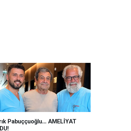
rık Pabuççuoğlu… AMELİYAT
DU!