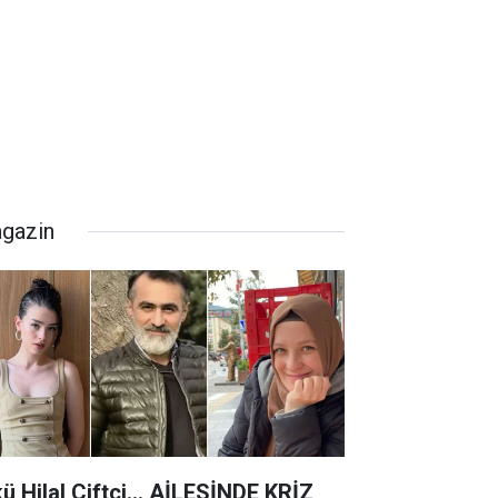
gazin
kü Hilal Çiftçi… AİLESİNDE KRİZ