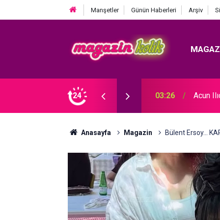
Manşetler
Günün Haberleri
Arşiv
S
MAGAZ
 KRİZ BÜYÜYOR! BABAYA ZİNA SUÇLAMASI!
24
03:26
Acun Il
Anasayfa
Magazin
Bülent Ersoy... K