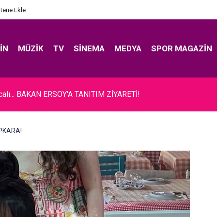
itene Ekle
IN
MÜZIK
TV
SINEMA
MEDYA
SPOR MAGAZIN
ıcalı... BAKAN ERSOY'A TANITIM ZİYARETİ!
APKARA!