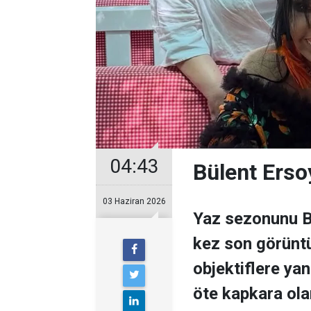
04:43
Bülent Erso
03 Haziran 2026
Yaz sezonunu B
kez son görünt
objektiflere ya
öte kapkara olan