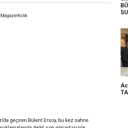
BÜ
SU
MagazinKolik
Ac
TA
da geçiren Bülent Ersoy, bu kez sahne
açıklamalarıyla değil, son görüntüsüyle