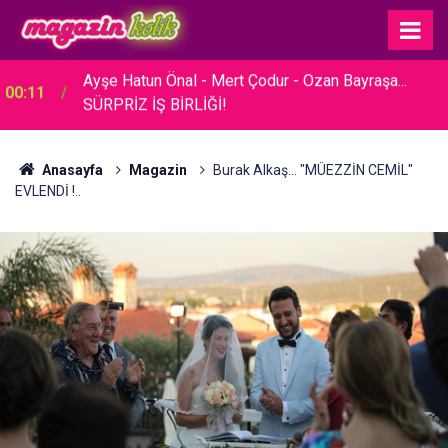
23:30
Hare Sürel... SADE BİR TÖRENLE EVLENDİ!
Anasayfa
Magazin
Burak Alkaş... "MÜEZZİN CEMİL"
EVLENDİ !..