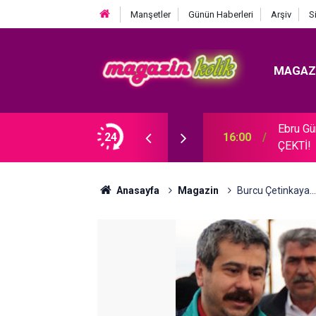
Manşetler
Günün Haberleri
Arşiv
S
MAGAZ
Ebru G
MİZİN 5 GÜZEL KADINI!
24
16:00
ÇEKTİ!
Anasayfa
Magazin
Burcu Çetinkaya.