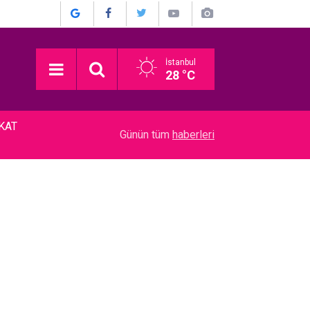
İstanbul
28 °C
KKAT
15:00
Mustafa Sandal... MEYDAN OKUDU; "RONALDO 
Günün tüm
haberleri