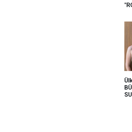
"R
Ül
BÜ
SU