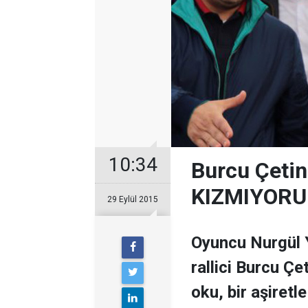
10:34
Burcu Çetin
KIZMIYORU
29 Eylül 2015
Oyuncu Nurgül Y
rallici Burcu Çe
oku, bir aşiretl