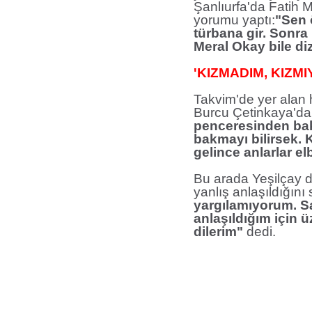
Şanlıurfa'da Fatih M
yorumu yaptı:
"Sen ö
türbana gir. Sonra 
Meral Okay bile di
'KIZMADIM, KIZM
Takvim'de yer alan
Burcu Çetinkaya'dan
penceresinden bak
bakmayı bilirsek.
gelince anlarlar el
Bu arada Yeşilçay da
yanlış anlaşıldığını
yargılamıyorum. Sa
anlaşıldığım için 
dilerim"
dedi.