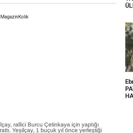
ÜL
MagazinKolik
Eb
PA
HA
ay, rallici Burcu Çetinkaya için yaptığı
attı. Yeşilçay, 1 buçuk yıl önce yerleştiği