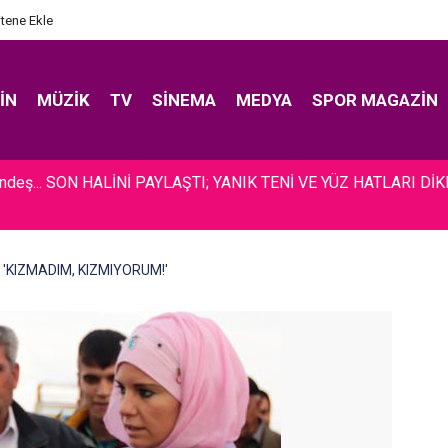
itene Ekle
IN
MÜZIK
TV
SINEMA
MEDYA
SPOR MAGAZIN
ündeş... SON HALİNİ PAYLAŞTI; YANIK TENİ VE YÜZ HATLARI Dİ
.. 'KIZMADIM, KIZMIYORUM!'