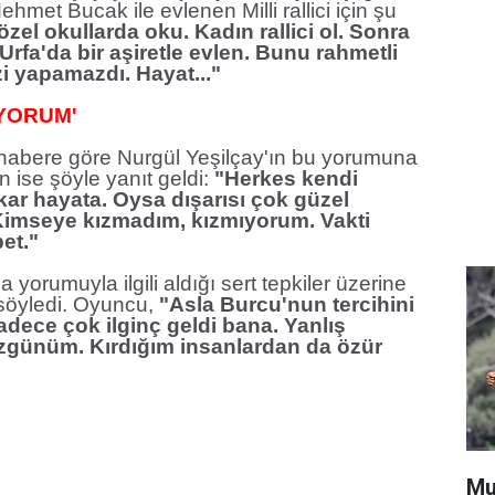
ehmet Bucak ile evlenen Milli rallici için şu
zel okullarda oku. Kadın rallici ol. Sonra
Urfa'da bir aşiretle evlen. Bunu rahmetli
zi yapamazdı. Hayat..."
IYORUM'
 habere göre Nurgül Yeşilçay'ın bu yorumuna
 ise şöyle yanıt geldi:
"Herkes kendi
ar hayata. Oysa dışarısı çok güzel
 Kimseye kızmadım, kızmıyorum. Vakti
bet."
 yorumuyla ilgili aldığı sert tepkiler üzerine
 söyledi. Oyuncu,
"Asla Burcu'nun tercihini
dece çok ilginç geldi bana. Yanlış
üzgünüm. Kırdığım insanlardan da özür
Mu