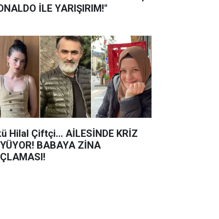
ONALDO İLE YARIŞIRIM!"
kü Hilal Çiftçi… AİLESİNDE KRİZ
YÜYOR! BABAYA ZİNA
ÇLAMASI!