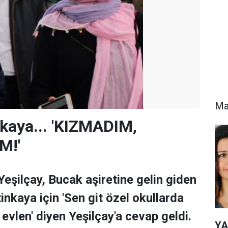
Ma
kaya... 'KIZMADIM,
M!'
eşilçay, Bucak aşiretine gelin giden
tinkaya için 'Sen git özel okullarda
e evlen' diyen Yeşilçay'a cevap geldi.
YA