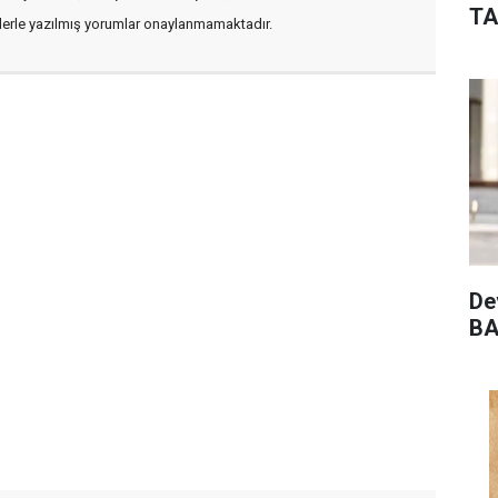
TA
flerle yazılmış yorumlar onaylanmamaktadır.
De
BA