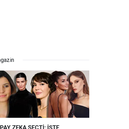
gazin
PAY ZEKA SEÇTİ; İŞTE