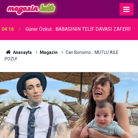
04:16
Güner Özkul... BABASININ TELİF DAVASI ZAFERİ!
Anasayfa
Magazin
Can Bonomo... MUTLU AİLE
POZU!