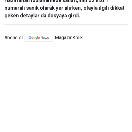
Hazırlanan iddianamede sanatçının öz kızı 1
numaralı sanık olarak yer alırken, olayla ilgili dikkat
çeken detaylar da dosyaya girdi.
Abone ol
MagazinKolik