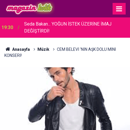
Seda Bakan... YOĞUN İSTEK ÜZERİNE İMAJ
19:30
DEĞİŞTİRDİ!
Anasayfa
Müzik
CEM BELEVİ 'NİN AŞK DOLU MİNİ
KONSERİ!