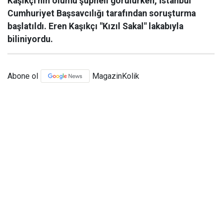
Kaşıkçı'nın ölümü şüpheli görülürken, İstanbul
Cumhuriyet Başsavcılığı tarafından soruşturma
başlatıldı. Eren Kaşıkçı "Kızıl Sakal" lakabıyla
biliniyordu.
Abone ol
MagazinKolik