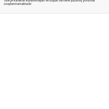
Türkçe karakter kullanılmayan ve büyük harflerle yazılmış yorumlar
onaylanmamaktadır.