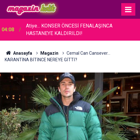
Atiye... KONSER ÖNCESİ FENALAŞINCA
04:08
HASTANEYE KALDIRILDI!
Anasayfa
Magazin
Cemal Can Cansever...
KARANTİNA BİTİNCE NEREYE GİTTİ?