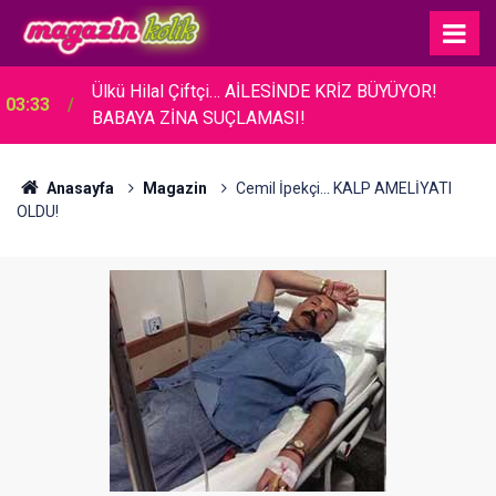
03:26
Acun Ilıcalı... BAKAN ERSOY'A TANITIM ZİYARETİ!
Anasayfa
Magazin
Cemil İpekçi... KALP AMELİYATI
OLDU!