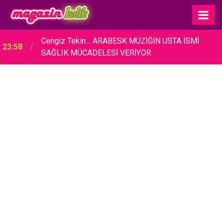
Cengiz Tekin… ARABESK MÜZİĞİN USTA İSMİ
23:58
SAĞLIK MÜCADELESİ VERİYOR