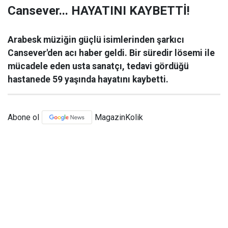
Cansever... HAYATINI KAYBETTİ!
Arabesk müziğin güçlü isimlerinden şarkıcı
Cansever'den acı haber geldi. Bir süredir lösemi ile
mücadele eden usta sanatçı, tedavi gördüğü
hastanede 59 yaşında hayatını kaybetti.
Abone ol
MagazinKolik