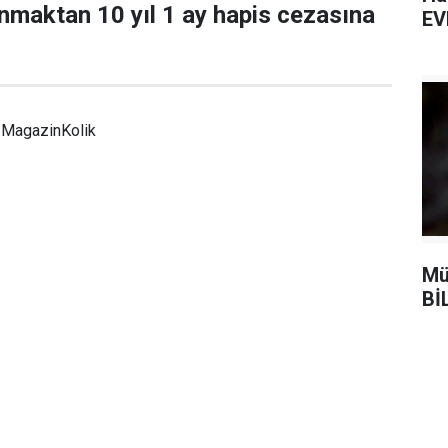
nmaktan 10 yıl 1 ay hapis cezasına
EV
MagazinKolik
Mü
Bİ