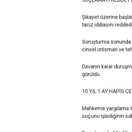
Şikayet üzerine başla
taciz iddiasını redded
Soruşturma sonunda 
cinsel istismarı ve te
Davanın karar duruş
görüldü.
10 YIL 1 AY HAPİS C
Mahkeme yargılama so
suçunu işlediğinin sa