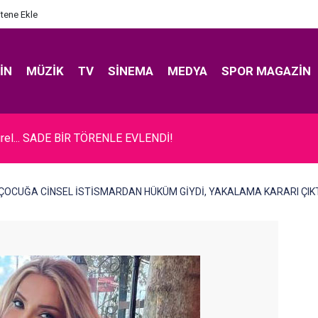
itene Ekle
IN
MÜZIK
TV
SINEMA
MEDYA
SPOR MAGAZIN
rel... SADE BİR TÖRENLE EVLENDİ!
y... ÇOCUĞA CİNSEL İSTİSMARDAN HÜKÜM GİYDİ, YAKALAMA KARARI ÇIKT