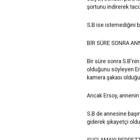
şortunu indirerek tac
S.B ise istemediğini be
BİR SÜRE SONRA ANN
Bir süre sonra S.B'nin
olduğunu söyleyen Ers
kamera şakası olduğu
Ancak Ersoy, annenin 
S.B de annesine başına
giderek şikayetçi oldu
SUÇLAMAYI REDDETT