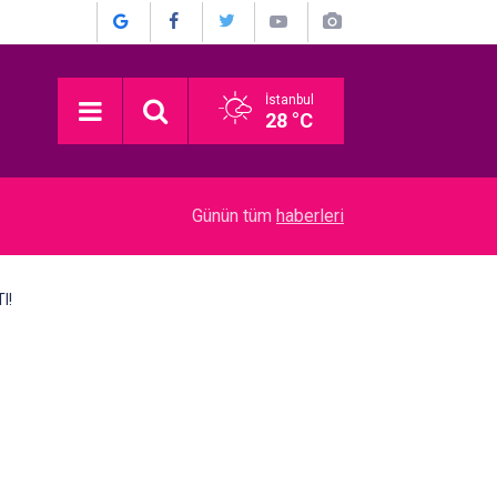
İstanbul
28 °C
22:52
Münir Özkul... İŞTE HİÇ KİMSENİN BİLMEDİĞİ 
Günün tüm
haberleri
I!