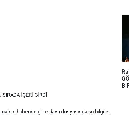
Ra
GÖ
BI
 SIRADA İÇERİ GİRDİ
nca
'nın haberine göre dava dosyasında şu bilgiler