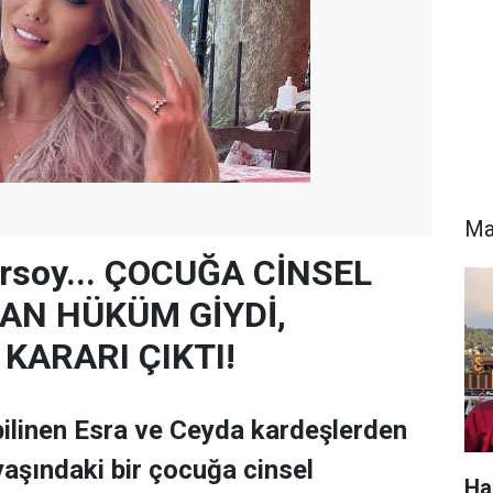
Ma
Ersoy... ÇOCUĞA CİNSEL
AN HÜKÜM GİYDİ,
KARARI ÇIKTI!
 bilinen Esra ve Ceyda kardeşlerden
yaşındaki bir çocuğa cinsel
Ha