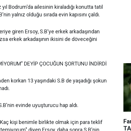
yıl Bodrum'da ailesinin kiraladığı konutta tatil
'nin yalnız olduğu sırada evin kapısını çaldı.
çeriye giren Ersoy, S.B'ye erkek arkadaşından
azsa erkek arkadaşının ikisini de döveceğini
MİYORUM" DEYİP ÇOCUĞUN ŞORTUNU İNDİRDİ
nden korkan 13 yaşındaki S.B de yaşadığı şokun
madı.
S.B'nin evinde uyuşturucu hap aldı.
Fa
"Kaç kişi benimle birlikte olmak için para teklif
TA
stemiyorum" diyen Ersoy, daha sonra S.B'nin