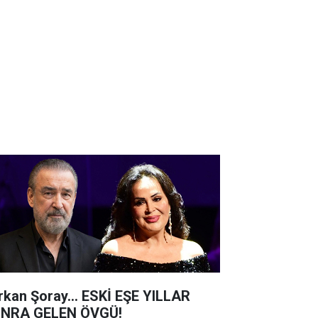
rkan Şoray... ESKİ EŞE YILLAR
NRA GELEN ÖVGÜ!