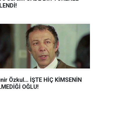
LENDİ!
nir Özkul... İŞTE HİÇ KİMSENİN
LMEDİĞİ OĞLU!