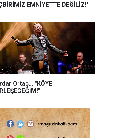
ÇBİRİMİZ EMNİYETTE DEĞİLİZ!"
rdar Ortaç... "KÖYE
RLEŞECEĞİM!"