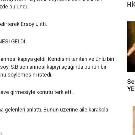
Hİ
izde bulundu.
lirterek Ersoy'u itti.
ESİ GELDİ
 annesi kapıya geldi. Kendisini tanıtan ve ünlü biri
oy, S.B'sen annesi kapıyı açtığında bunun bir
nu söylemesini istedi.
Se
YE
eve girmesiyle konutu terk etti.
 gelenleri anlattı. Bunun üzerine aile karakola
.
İ