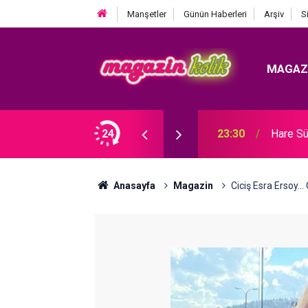
Manşetler
Günün Haberleri
Arşiv
S
MAGAZ
Ozan Bayraşa... SÜRPRİZ İŞ BİRLİĞİ!
24
23:30
Hare Sü
Anasayfa
Magazin
Ciciş Esra Erso