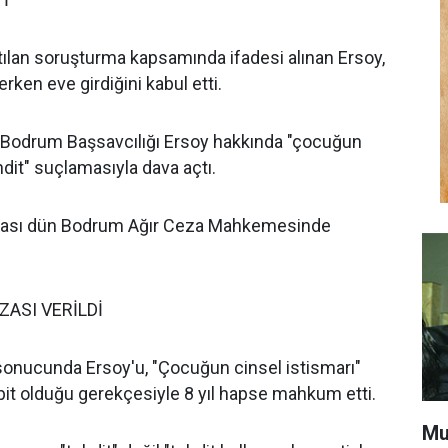
tılan soruşturma kapsamında ifadesi alınan Ersoy,
erken eve girdiğini kabul etti.
Bodrum Başsavcılığı Ersoy hakkında "çocuğun
hdit" suçlamasıyla dava açtı.
ması dün Bodrum Ağır Ceza Mahkemesinde
EZASI VERİLDİ
nucunda Ersoy'u, "Çocuğun cinsel istismarı"
bit olduğu gerekçesiyle 8 yıl hapse mahkum etti.
Mu