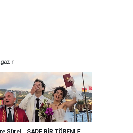
gazin
re Sürel... SADE BİR TÖRENLE