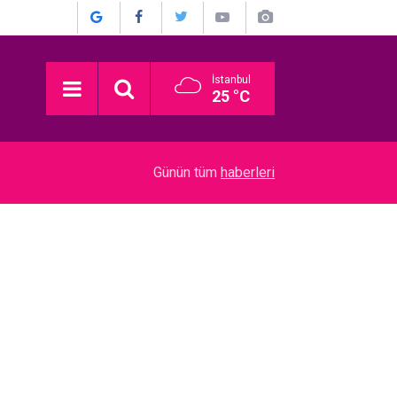
İstanbul
25 °C
04:01
Rihanna… 10 YIL SONRA YENİ ALBÜM İÇİN STÜ
Günün tüm
haberleri