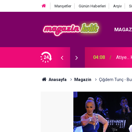
Manşetler
Günün Haberleri
Arşiv
S
MAGAZ
F DAVASI ZAFERİ!
24
04:08
Atiye.
Anasayfa
Magazin
Çiğdem Tunç - Bu