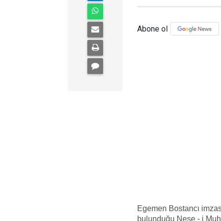
Abone ol
Egemen Bostancı imzası
bulunduğu Neşe - i Muha