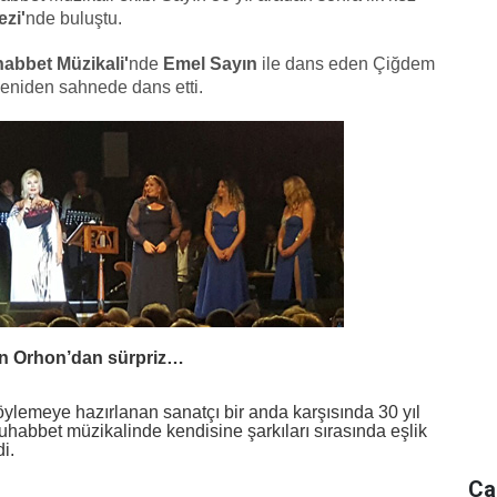
zi'
nde
buluştu.
habbet Müzikali'
nde
Emel Sayın
ile dans eden Çiğdem
eniden sahnede dans etti.
n Orhon’dan sürpriz…
öylemeye hazırlanan sanatçı bir anda karşısında 30 yıl
uhabbet müzikalinde kendisine şarkıları sırasında eşlik
i.
Ca