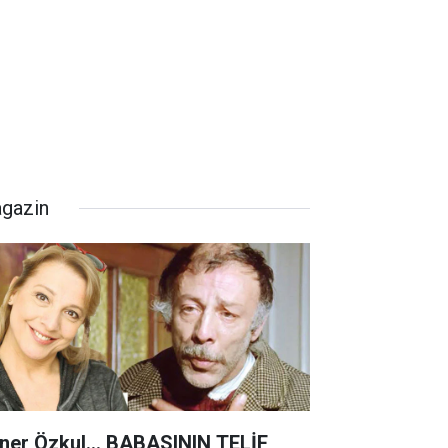
gazin
ner Özkul... BABASININ TELİF