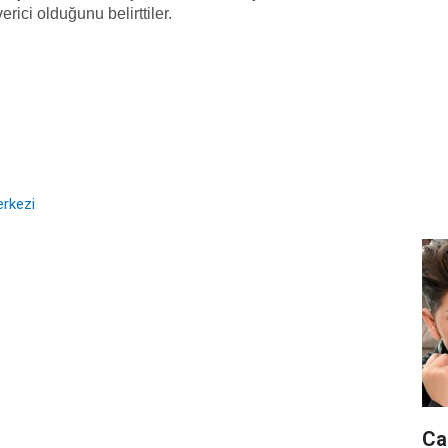
ici olduğunu belirttiler.
erkezi
Ca