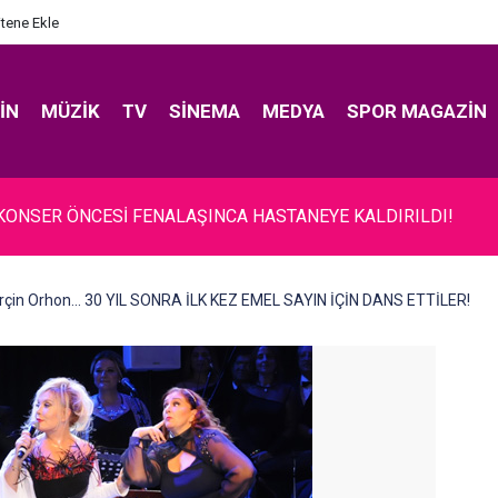
itene Ekle
IN
MÜZIK
TV
SINEMA
MEDYA
SPOR MAGAZIN
.. KONSER ÖNCESİ FENALAŞINCA HASTANEYE KALDIRILDI!
rçin Orhon... 30 YIL SONRA İLK KEZ EMEL SAYIN İÇİN DANS ETTİLER!