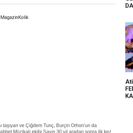
DA
MagazinKolik
At
FE
KA
 taşıyan ve Çiğdem Tunç, Burçin Orhon'un da
bbet Müzikali ekibi Sayın 30 yıl aradan sonra ilk kez