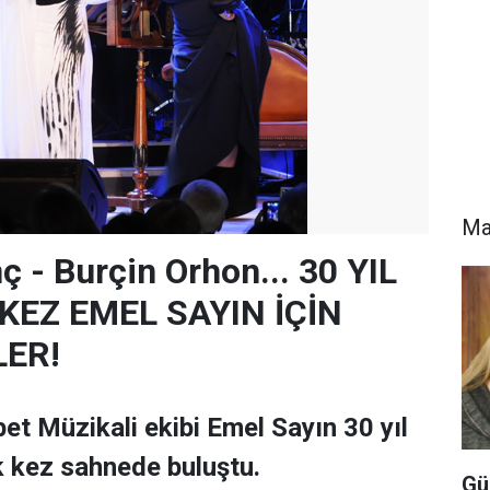
Ma
 - Burçin Orhon... 30 YIL
KEZ EMEL SAYIN İÇİN
LER!
et Müzikali ekibi Emel Sayın 30 yıl
k kez sahnede buluştu.
Gü