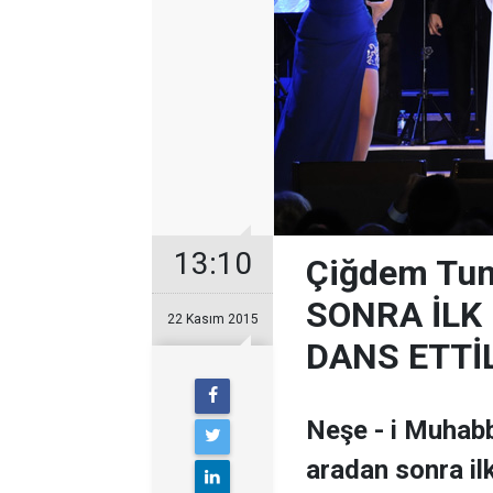
13:10
Çiğdem Tunç
SONRA İLK 
22 Kasım 2015
DANS ETTİ
Neşe - i Muhabb
aradan sonra il