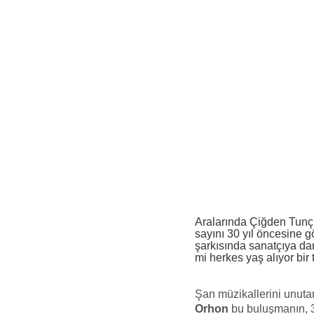
Aralarında Çiğden Tunç
sayını 30 yıl öncesine gö
şarkısında sanatçıya da
mi herkes yaş alıyor bir
Şan müzikallerini unuta
Orhon
bu buluşmanın, 3