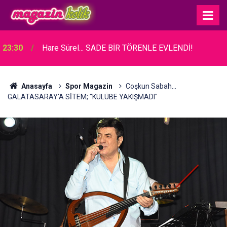
23:30
Hare Sürel... SADE BİR TÖRENLE EVLENDİ!
Anasayfa
Spor Magazin
Coşkun Sabah...
GALATASARAY'A SİTEM; "KULÜBE YAKIŞMADI"