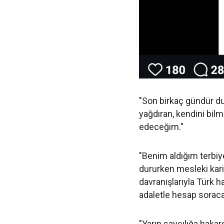
"Son birkaç gündür d
yağdıran, kendini bil
edeceğim."
"Benim aldığım terbiy
dururken mesleki kar
davranışlarıyla Türk ha
adaletle hesap soraca
"Yarın savcılığa hak