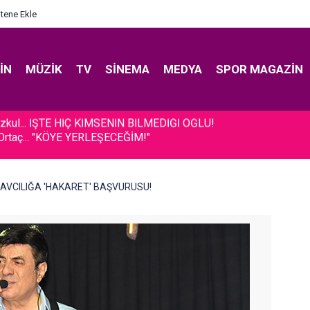
itene Ekle
IN
MÜZIK
TV
SINEMA
MEDYA
SPOR MAGAZIN
Ortaç... "KÖYE YERLEŞECEĞİM!"
 SAVCILIĞA 'HAKARET' BAŞVURUSU!