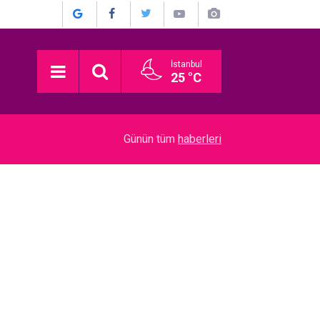
İstanbul
25 °C
Mustafa Topaloğlu… PİŞMANLIK DOLU İTİRAF: 
15:19
Günün tüm
haberleri
İLGİLENEMEDİM”