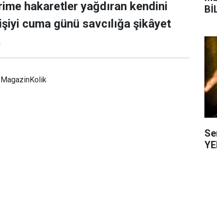
rime hakaretler yağdıran kendini
Bİ
şiyi cuma günü savcılığa şikâyet
.
MagazinKolik
Se
YE