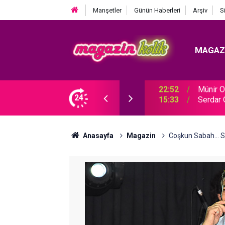
Manşetler
Günün Haberleri
Arşiv
S
MAGAZ
NİN BİLMEDİĞİ OĞLU!
24
15:33
Serdar 
Anasayfa
Magazin
Coşkun Sabah...