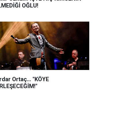
LMEDİĞİ OĞLU!
rdar Ortaç... "KÖYE
RLEŞECEĞİM!"