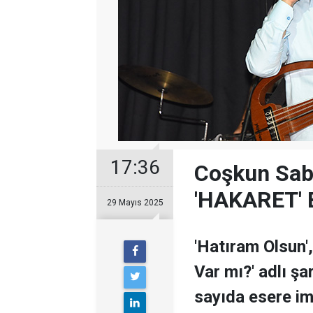
17:36
Coşkun Sab
'HAKARET'
29 Mayıs 2025
'Hatıram Olsun',
Var mı?' adlı ş
sayıda esere i