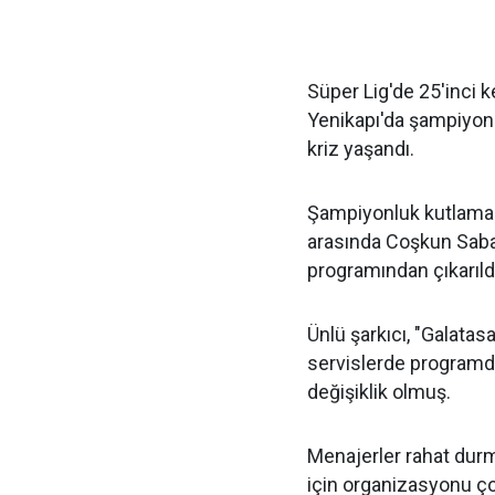
Süper Lig'de 25'inci 
Yenikapı'da şampiyonl
kriz yaşandı.
Şampiyonluk kutlamala
arasında Coşkun Saba
programından çıkarıldı
Ünlü şarkıcı, "Galata
servislerde program
değişiklik olmuş.
Menajerler rahat dur
için organizasyonu ç