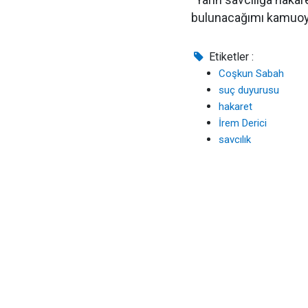
bulunacağımı kamuoyu
Etiketler :
Coşkun Sabah
suç duyurusu
hakaret
İrem Derici
savcılık