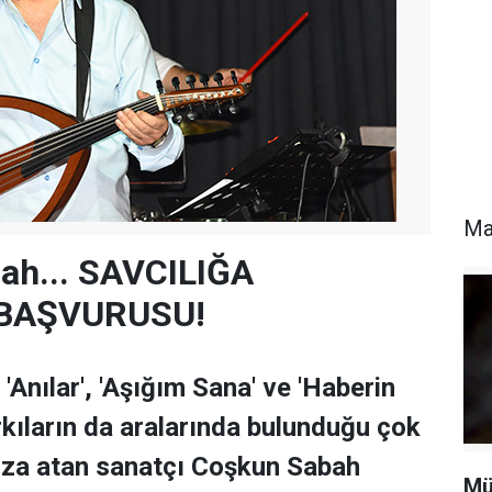
Ma
ah... SAVCILIĞA
 BAŞVURUSU!
 'Anılar', 'Aşığım Sana' ve 'Haberin
arkıların da aralarında bulunduğu çok
mza atan sanatçı Coşkun Sabah
Mü