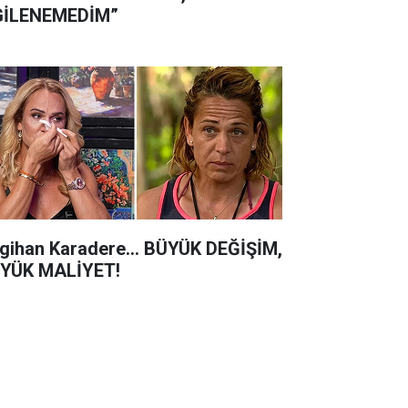
GİLENEMEDİM”
gihan Karadere... BÜYÜK DEĞİŞİM,
YÜK MALİYET!