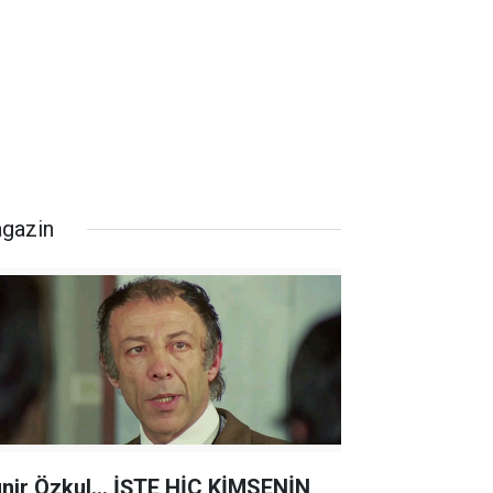
gazin
nir Özkul... İŞTE HİÇ KİMSENİN