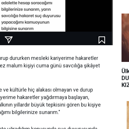
urup dururken mesleki kariyerime hakaretler
mez malum kişiyi cuma günü savcılığa şikâyet
Ül
DU
KI
e ve kültürle hiç alakası olmayan ve durup
iyerime hakaretler yağdırmaya başlayan,
lkının yıllardır büyük tepkisini gören bu kişiye
ğımı bilgilerinize sunarım."
arete uğradığım konusunda suç duyurusunda