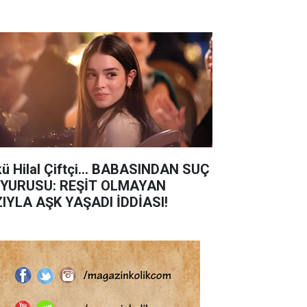
kü Hilal Çiftçi... BABASINDAN SUÇ
YURUSU: REŞİT OLMAYAN
ZIYLA AŞK YAŞADI İDDİASI!