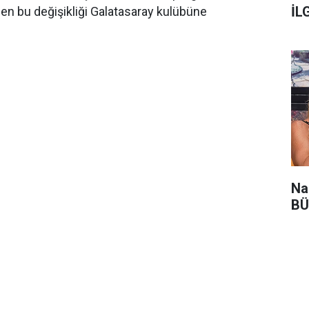
İL
Ben bu değişikliği Galatasaray kulübüne
Na
BÜ