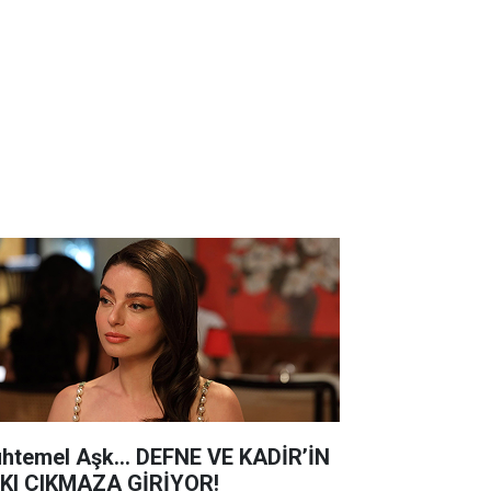
htemel Aşk... DEFNE VE KADİR’İN
KI ÇIKMAZA GİRİYOR!