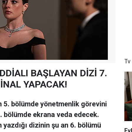
Tv
. İDDİALI BAŞLAYAN DİZİ 7.
İNAL YAPACAK!
n 5. bölümde yönetmenlik görevini
 7. bölümde ekrana veda edecek.
n yazdığı dizinin şu an 6. bölümü
Ev