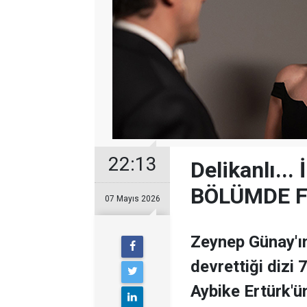
22:13
Delikanlı..
BÖLÜMDE F
07 Mayıs 2026
Zeynep Günay'ı
devrettiği dizi
Aybike Ertürk'ü