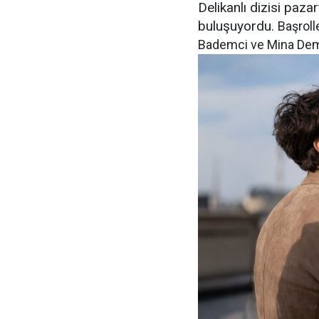
Delikanlı dizisi paz
buluşuyordu.
Başroll
Bademci ve Mina Demirta