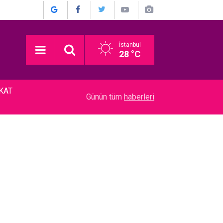
İstanbul
28 °C
KKAT
15:00
Mustafa Sandal... MEYDAN OKUDU; "RONALDO 
Günün tüm
haberleri