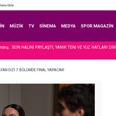
itene Ekle
IN
MÜZIK
TV
SINEMA
MEDYA
SPOR MAGAZIN
ündeş... SON HALİNİ PAYLAŞTI; YANIK TENİ VE YÜZ HATLARI Dİ
ŞLAYAN DİZİ 7. BÖLÜMDE FİNAL YAPACAK!