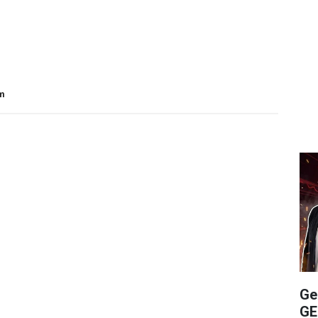
om
Ge
GE