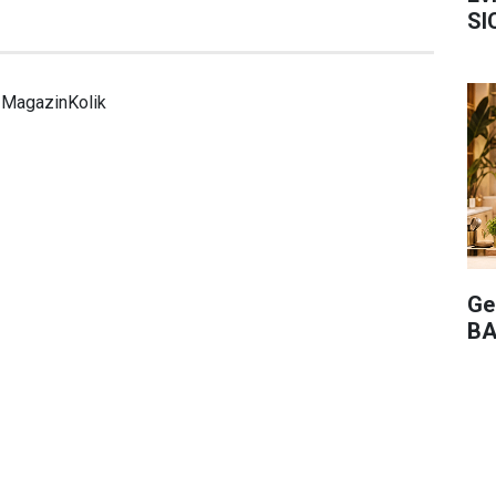
SI
MagazinKolik
Ge
BA