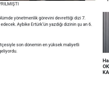
YRILMIŞTI
lümde yönetmenlik görevini devrettiği dizi 7.
decek. Aybike Ertürk‘ün yazdığı dizinin şu an 6.
ütçesiyle son dönemin en yüksek maliyetli
geliyordu.
Ha
OK
KA