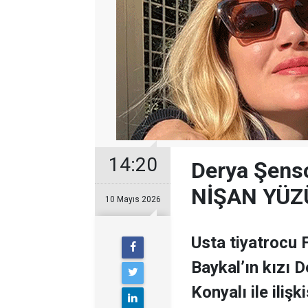
14:20
Derya Şenso
NİŞAN YÜZÜ
10 Mayıs 2026
Usta tiyatrocu 
Baykal’ın kızı 
Konyalı ile ilişki