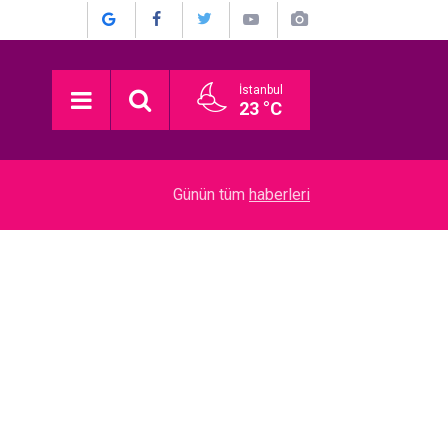
İstanbul
23 °C
22:52
Münir Özkul... İŞTE HİÇ KİMSENİN BİLMEDİĞİ 
Günün tüm
haberleri