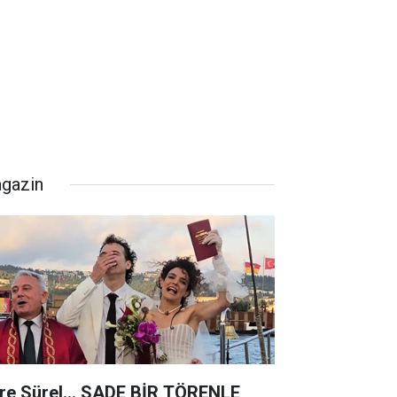
gazin
re Sürel... SADE BİR TÖRENLE