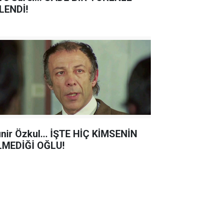
LENDİ!
nir Özkul... İŞTE HİÇ KİMSENİN
LMEDİĞİ OĞLU!