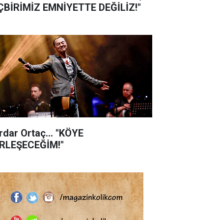
ÇBİRİMİZ EMNİYETTE DEĞİLİZ!"
rdar Ortaç... "KÖYE
RLEŞECEĞİM!"