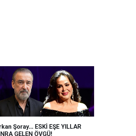
rkan Şoray... ESKİ EŞE YILLAR
NRA GELEN ÖVGÜ!