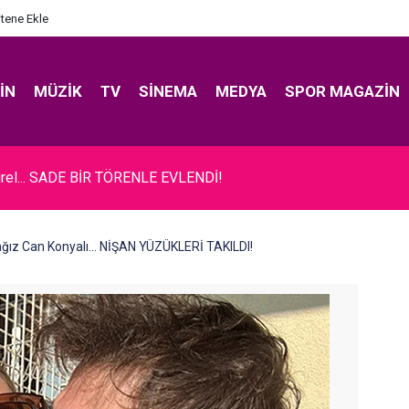
itene Ekle
IN
MÜZIK
TV
SINEMA
MEDYA
SPOR MAGAZIN
rel... SADE BİR TÖRENLE EVLENDİ!
ğız Can Konyalı... NİŞAN YÜZÜKLERİ TAKILDI!