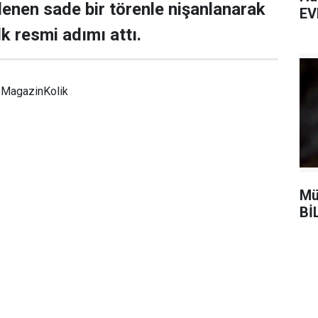
enen sade bir törenle nişanlanarak
EV
lk resmi adımı attı.
MagazinKolik
Mü
Bİ