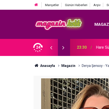
Manşetler
Günün Haberleri
Arşiv
S
MAGAZ
Ozan Bayraşa... SÜRPRİZ İŞ BİRLİĞİ!
24
23:30
Hare Sü
Anasayfa
Magazin
Derya Şensoy - Ya