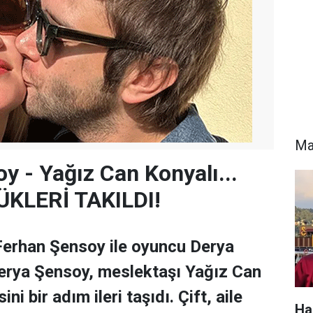
Ma
y - Yağız Can Konyalı...
KLERİ TAKILDI!
Ferhan Şensoy ile oyuncu Derya
Derya Şensoy, meslektaşı Yağız Can
sini bir adım ileri taşıdı. Çift, aile
Ha