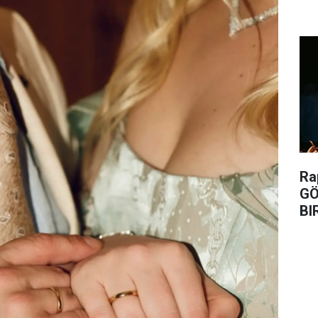
Ra
GÖ
BI