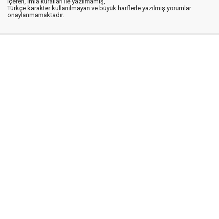
içeren, imla kuralları ile yazılmamış,
Türkçe karakter kullanılmayan ve büyük harflerle yazılmış yorumlar
onaylanmamaktadır.