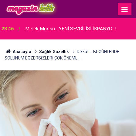
23:46
Melek Mosso... YENİ SEVGİLİSİ İSPANYOL!
Anasayfa
Sağlık Güzellik
Dikkat!... BUGÜNLERDE
SOLUNUM EGZERSİZLERİ ÇOK ÖNEMLİ!..