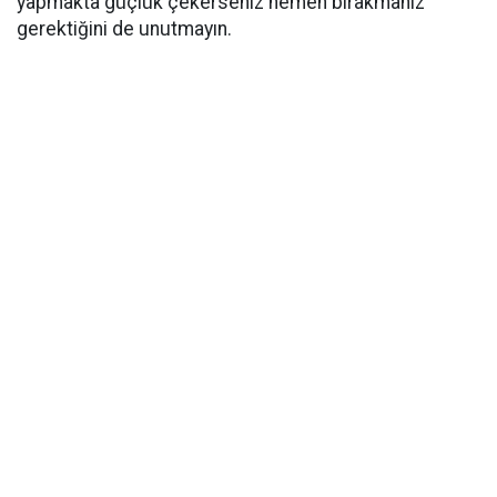
yapmakta güçlük çekerseniz hemen bırakmanız
gerektiğini de unutmayın.