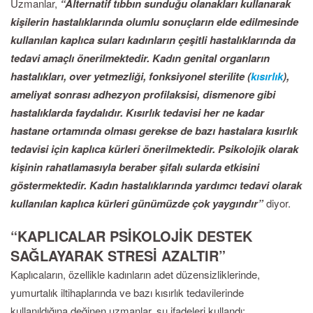
Uzmanlar,
“Alternatif tıbbın sunduğu olanakları kullanarak
kişilerin hastalıklarında olumlu sonuçların elde edilmesinde
kullanılan kaplıca suları kadınların çeşitli hastalıklarında da
tedavi amaçlı önerilmektedir. Kadın genital organların
hastalıkları, over yetmezliği, fonksiyonel sterilite (
kısırlık
),
ameliyat sonrası adhezyon profilaksisi, dismenore gibi
hastalıklarda faydalıdır. Kısırlık tedavisi her ne kadar
hastane ortamında olması gerekse de bazı hastalara kısırlık
tedavisi için kaplıca kürleri önerilmektedir. Psikolojik olarak
kişinin rahatlamasıyla beraber şifalı sularda etkisini
göstermektedir. Kadın hastalıklarında yardımcı tedavi olarak
kullanılan kaplıca kürleri günümüzde çok yaygındır”
diyor.
“KAPLICALAR PSİKOLOJİK DESTEK
SAĞLAYARAK STRESİ AZALTIR”
Kaplıcaların, özellikle kadınların adet düzensizliklerinde,
yumurtalık iltihaplarında ve bazı kısırlık tedavilerinde
kullanıldığına değinen uzmanlar, şu ifadeleri kullandı: