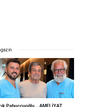
gazin
rık Pabuççuoğlu… AMELİYAT