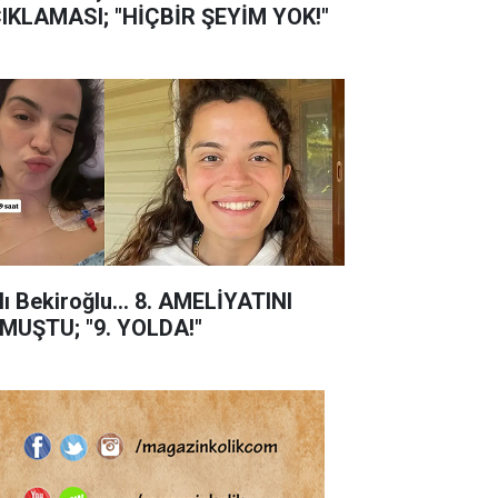
IKLAMASI; "HİÇBİR ŞEYİM YOK!"
lı Bekiroğlu... 8. AMELİYATINI
MUŞTU; "9. YOLDA!"