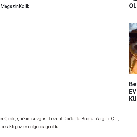
OL
MagazinKolik
Be
EV
KU
an Çıtak, şarkıcı sevgilisi Levent Dörter'le Bodrum'a gitti. Çift,
eraklı gözlerin ilgi odağı oldu.