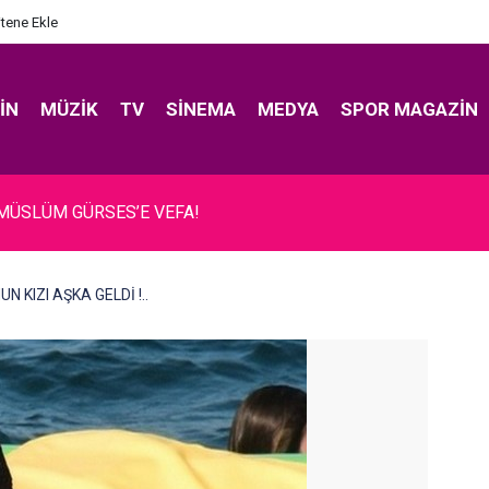
itene Ekle
IN
MÜZIK
TV
SINEMA
MEDYA
SPOR MAGAZIN
 MÜSLÜM GÜRSES’E VEFA!
NUN KIZI AŞKA GELDİ !..