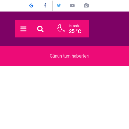
İstanbul
25 °C
15:30
Bergüzar Korel - Halit Ergenç... EVLİLİKLERİNİ
Günün tüm
haberleri