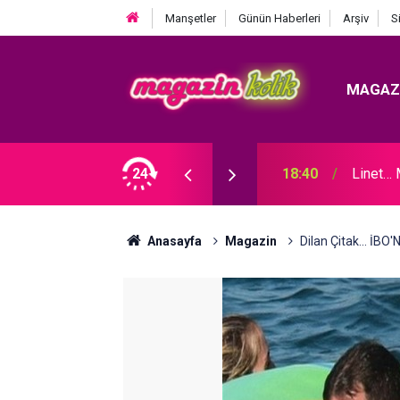
Manşetler
Günün Haberleri
Arşiv
S
MAGAZ
OLDU!
24
18:40
Linet…
Anasayfa
Magazin
Dilan Çitak... İBO'