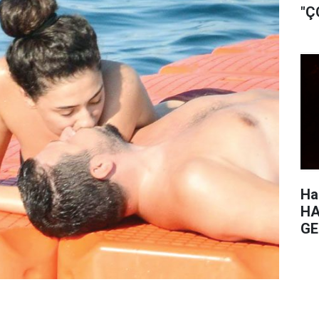
"Ç
Ha
HA
GE