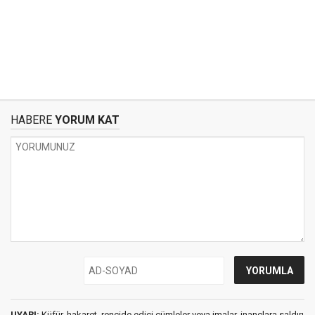
HABERE
YORUM KAT
UYARI:
Küfür, hakaret, rencide edici cümleler veya imalar, inançlara saldırı