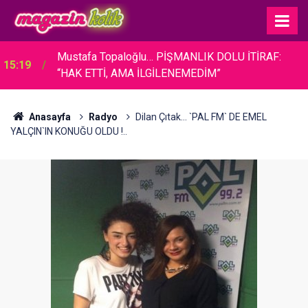
Mustafa Topaloğlu… PİŞMANLIK DOLU İTİRAF:
15:19
“HAK ETTİ, AMA İLGİLENEMEDİM”
Anasayfa
Radyo
Dilan Çıtak... `PAL FM` DE EMEL
YALÇIN`IN KONUĞU OLDU !..