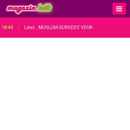
18:40
Linet… MÜSLÜM GÜRSES’E VEFA!