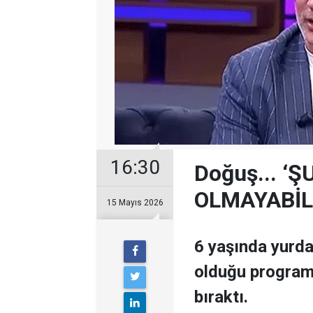
16:30
Doğuş... ‘
OLMAYABİL
15 Mayıs 2026
6 yaşında yurda
olduğu programda
bıraktı.