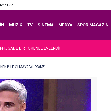
itene Ekle
IN
MÜZIK
TV
SINEMA
MEDYA
SPOR MAGAZIN
rel... SADE BİR TÖRENLE EVLENDİ!
ERKEK BİLE OLMAYABİLİRDİM!‘