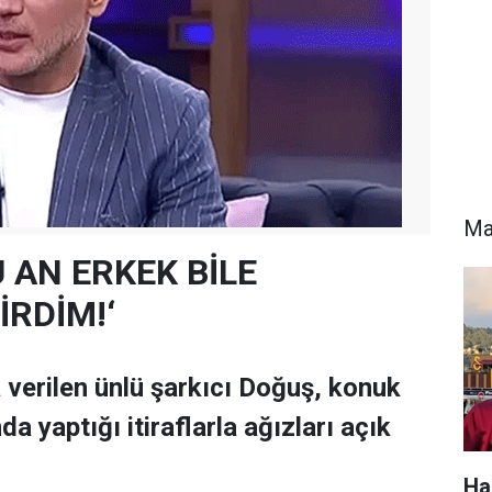
Ma
ŞU AN ERKEK BİLE
İRDİM!‘
 verilen ünlü şarkıcı Doğuş, konuk
 yaptığı itiraflarla ağızları açık
Ha