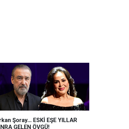
rkan Şoray... ESKİ EŞE YILLAR
NRA GELEN ÖVGÜ!