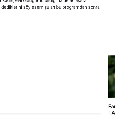
r kadın, evli olduğumu bildiği halde ahlaksız
a dediklerini söylesem şu an bu programdan sonra
Fa
TA