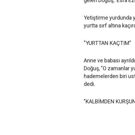
gelen Doğuş, ‘Esra Ez
Yetiştirme yurdunda ya
yurtta sırf altına kaçır
"YURTTAN KAÇTIM"
Anne ve babası ayrıldı
Doğuş, "O zamanlar yu
hademelerden biri ust
dedi.
"KALBİMDEN KURŞU