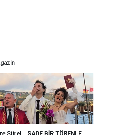
gazin
re Sürel... SADE BİR TÖRENLE