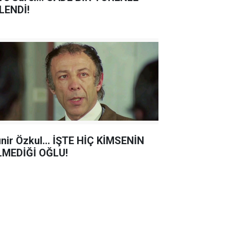
LENDİ!
nir Özkul... İŞTE HİÇ KİMSENİN
LMEDİĞİ OĞLU!