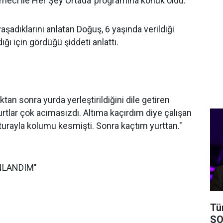
meci ile Her Şey Ortada’ programına konuk oldu.
şadıklarını anlatan Doğuş, 6 yaşında verildiği
dığı için gördüğü şiddeti anlattı.
ktan sonra yurda yerleştirildiğini dile getiren
rtlar çok acımasızdı. Altıma kaçırdım diye çalışan
urayla kolumu kesmişti. Sonra kaçtım yurttan."
NLANDIM"
Tü
SO