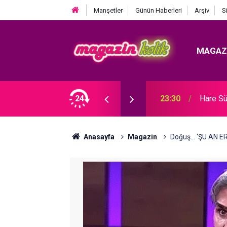
Manşetler
Günün Haberleri
Arşiv
S
MAGAZ
Ozan Bayraşa... SÜRPRİZ İŞ BİRLİĞİ!
24
23:30
Hare Sü
Anasayfa
Magazin
Doğuş... ‘ŞU AN 