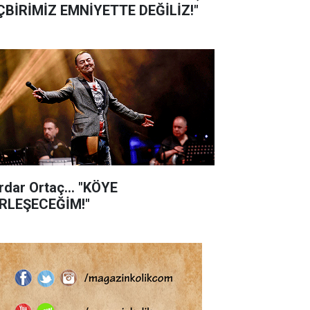
ÇBİRİMİZ EMNİYETTE DEĞİLİZ!"
rdar Ortaç... "KÖYE
RLEŞECEĞİM!"