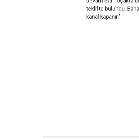
devam etti: "Uçakta bi
teklifte bulundu. Ban
kanal kapanır."