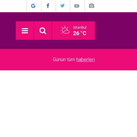
İstanbul
26 °C
22:52
Münir Özkul... İŞTE HİÇ KİMSENİN BİLMEDİĞİ 
Günün tüm
haberleri