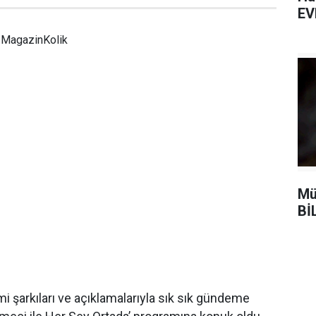
EV
MagazinKolik
Mü
Bİ
smi şarkıları ve açıklamalarıyla sık sık gündeme