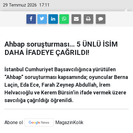
29 Temmuz 2026
17:11
Ahbap soruşturması... 5 ÜNLÜ İSİM
DAHA İFADEYE ÇAĞRILDI!
İstanbul Cumhuriyet Başsavcılığınca yürütülen
“Ahbap” soruşturması kapsamında; oyuncular Berna
Laçin, Eda Ece, Farah Zeynep Abdullah, İrem
Helvacıoğlu ve Kerem Bürsin’in ifade vermek üzere
savcılığa çağrıldığı öğrenildi.
Abone ol
MagazinKolik