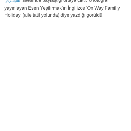
sitesinde paylaştığı ortaya çıktı. 8 fotoğraf
paylaşım
yayınlayan Esen Yeşilırmak’ın İngilizce 'On Way Familly
Holiday’ (aile tatil yolunda) diye yazdığı görüldü.