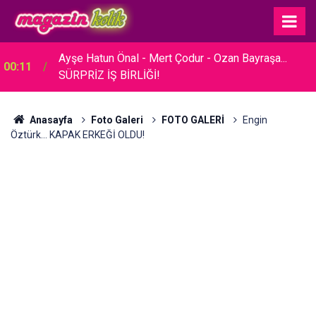
23:30
Hare Sürel... SADE BİR TÖRENLE EVLENDİ!
Anasayfa
Foto Galeri
FOTO GALERİ
Engin
Öztürk... KAPAK ERKEĞİ OLDU!