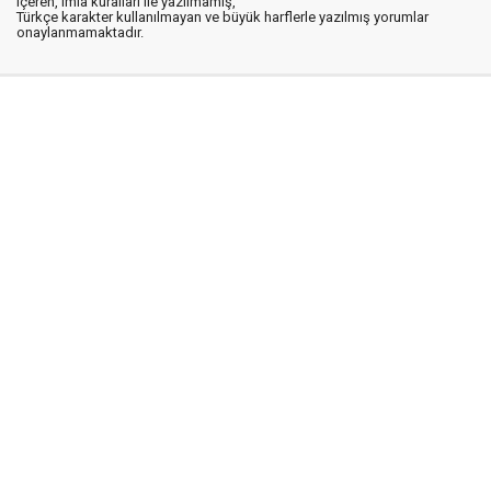
içeren, imla kuralları ile yazılmamış,
Türkçe karakter kullanılmayan ve büyük harflerle yazılmış yorumlar
onaylanmamaktadır.