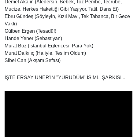
Demet Akalın (Afedersin, Bebek, Toz Pembe, Tecrube,
Mucize, Herkes Hakettiği Gibi Yaşıyor, Tatil, Dans Et)
Ebru Gündeş (Söyleyin, Kızıl Mavi, Tek Tabanca, Bir Gece
Vakti)
Gülben Ergen (Tesadüf)
Hande Yener (Sebastiyan)
Murat Boz (İstanbul Eğlencesi, Para Yok)
Murat Dalkılıç (Haliyle, Teslim Oldum)
Sibel Can (Akşam Sefası)
İŞTE ERSAY ÜNER'İN "YÜRÜDÜM" İSİMLİ ŞARKISI...